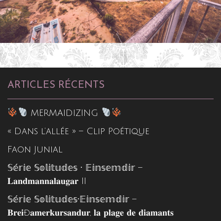
ARTICLES RÉCENTS
MERMAIDIZING
« Dans l’allée » – Clip Poétique
Faon Junial
𝕊𝕖́𝕣𝕚𝕖 𝕊𝕠𝕝𝕚𝕥𝕦𝕕𝕖𝕤 • 𝔼𝕚𝕟𝕤𝕖𝕞𝕕𝕚𝕣 –
𝐋𝐚𝐧𝐝𝐦𝐚𝐧𝐧𝐚𝐥𝐚𝐮𝐠𝐚𝐫 II
𝕊𝕖́𝕣𝕚𝕖 𝕊𝕠𝕝𝕚𝕥𝕦𝕕𝕖𝕤•𝔼𝕚𝕟𝕤𝕖𝕞𝕕𝕚𝕣 –
𝐁𝐫𝐞𝐢ð𝐚𝐦𝐞𝐫𝐤𝐮𝐫𝐬𝐚𝐧𝐝𝐮𝐫, 𝐥𝐚 𝐩𝐥𝐚𝐠𝐞 𝐝𝐞 𝐝𝐢𝐚𝐦𝐚𝐧𝐭𝐬