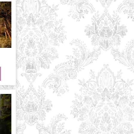
aries
8
RE
ARTICLE