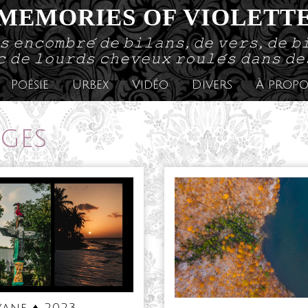
MEMORIES OF VIOLETT
𝚜 𝚎𝚗𝚌𝚘𝚖𝚋𝚛𝚎́ 𝚍𝚎 𝚋𝚒𝚕𝚊𝚗𝚜, 𝚍𝚎 𝚟𝚎𝚛𝚜, 𝚍𝚎 𝚋
 𝚍𝚎 𝚕𝚘𝚞𝚛𝚍𝚜 𝚌𝚑𝚎𝚟𝚎𝚞𝚡 𝚛𝚘𝚞𝚕𝚎́𝚜 𝚍𝚊𝚗𝚜 𝚍
Poésie
Urbex
Vidéo
Divers
À propo
ges
Guyane
Can
ane ♦ 2023