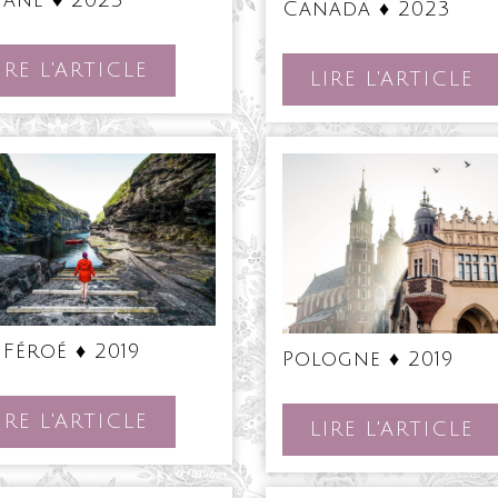
♦
Canada ♦ 2023
♦
2023
202
LIRE
IRE L'ARTICLE
LI
LIRE L'ARTICLE
L'ARTICLE
L'
Îles
Pol
s Féroé ♦ 2019
Féroé
Pologne ♦ 2019
♦
♦
2019
2019
LIRE
IRE L'ARTICLE
LI
LIRE L'ARTICLE
L'ARTICLE
L'