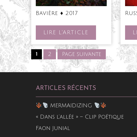
Bavière
Bavière ♦ 2017
Rus
♦
2017
LIRE
LIRE L'ARTICLE
L
L'ARTICLE
Pagination
1
2
Page suivante
Page
Page
des
publications
ARTICLES RÉCENTS
MERMAIDIZING
« Dans l’allée » – Clip Poétique
Faon Junial