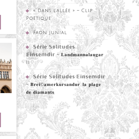
3
« Dans l’allée » – Clip
Poétique
RE
ARTICLE
Faon Junial
𝕊𝕖́𝕣𝕚𝕖 𝕊𝕠𝕝𝕚𝕥𝕦𝕕𝕖𝕤 •
𝔼𝕚𝕟𝕤𝕖𝕞𝕕𝕚𝕣 – 𝐋𝐚𝐧𝐝𝐦𝐚𝐧𝐧𝐚𝐥𝐚𝐮𝐠𝐚𝐫
II
𝕊𝕖́𝕣𝕚𝕖 𝕊𝕠𝕝𝕚𝕥𝕦𝕕𝕖𝕤•𝔼𝕚𝕟𝕤𝕖𝕞𝕕𝕚𝕣
– 𝐁𝐫𝐞𝐢ð𝐚𝐦𝐞𝐫𝐤𝐮𝐫𝐬𝐚𝐧𝐝𝐮𝐫, 𝐥𝐚 𝐩𝐥𝐚𝐠𝐞
𝐝𝐞 𝐝𝐢𝐚𝐦𝐚𝐧𝐭𝐬
ogne
RE
ARTICLE