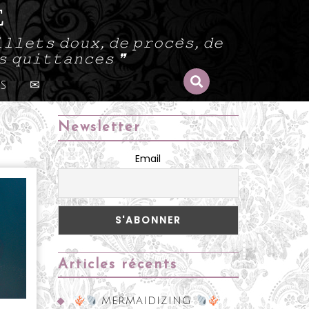
E
𝚕𝚕𝚎𝚝𝚜 𝚍𝚘𝚞𝚡, 𝚍𝚎 𝚙𝚛𝚘𝚌𝚎̀𝚜, 𝚍𝚎
𝚜 𝚚𝚞𝚒𝚝𝚝𝚊𝚗𝚌𝚎𝚜 ❞
s
✉
Newsletter
Email
Articles récents
MERMAIDIZING
ada