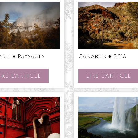
France
Can
nce ♦ Paysages
Canaries ♦ 2018
♦
♦
Paysages
201
LIRE
LI
IRE L'ARTICLE
LIRE L'ARTICLE
L'ARTICLE
L'