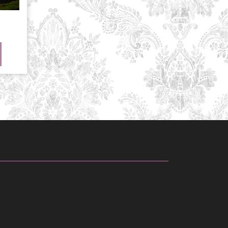
nde
RE
ARTICLE