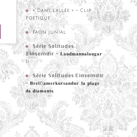
« Dans l’allée » – Clip
𝐫
Poétique
𝐨𝐧
RE
Faon Junial
position
ARTICLE
re-
𝕊𝕖́𝕣𝕚𝕖 𝕊𝕠𝕝𝕚𝕥𝕦𝕕𝕖𝕤 •
ine
𝔼𝕚𝕟𝕤𝕖𝕞𝕕𝕚𝕣 – 𝐋𝐚𝐧𝐝𝐦𝐚𝐧𝐧𝐚𝐥𝐚𝐮𝐠𝐚𝐫
II
𝕊𝕖́𝕣𝕚𝕖 𝕊𝕠𝕝𝕚𝕥𝕦𝕕𝕖𝕤•𝔼𝕚𝕟𝕤𝕖𝕞𝕕𝕚𝕣
– 𝐁𝐫𝐞𝐢ð𝐚𝐦𝐞𝐫𝐤𝐮𝐫𝐬𝐚𝐧𝐝𝐮𝐫, 𝐥𝐚 𝐩𝐥𝐚𝐠𝐞
𝐝𝐞 𝐝𝐢𝐚𝐦𝐚𝐧𝐭𝐬