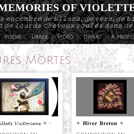
MEMORIES OF VIOLETT
𝚜 𝚎𝚗𝚌𝚘𝚖𝚋𝚛𝚎́ 𝚍𝚎 𝚋𝚒𝚕𝚊𝚗𝚜, 𝚍𝚎 𝚟𝚎𝚛𝚜, 𝚍𝚎 𝚋
 𝚍𝚎 𝚕𝚘𝚞𝚛𝚍𝚜 𝚌𝚑𝚎𝚟𝚎𝚞𝚡 𝚛𝚘𝚞𝚕𝚎́𝚜 𝚍𝚊𝚗𝚜 𝚍
Poésie
Urbex
Vidéo
Divers
À propo
res Mortes
✧ 𝐇𝐢𝐯𝐞𝐫 𝐁𝐫𝐞𝐭𝐨𝐧 ✧
𝓵𝓮𝓽𝓼 𝓥𝓲𝓬𝓽𝓸𝓻𝓲𝓮𝓷𝓼 ✧ •