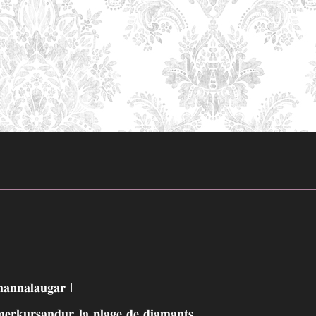
𝐧𝐧𝐚𝐥𝐚𝐮𝐠𝐚𝐫 II
𝐤𝐮𝐫𝐬𝐚𝐧𝐝𝐮𝐫, 𝐥𝐚 𝐩𝐥𝐚𝐠𝐞 𝐝𝐞 𝐝𝐢𝐚𝐦𝐚𝐧𝐭𝐬