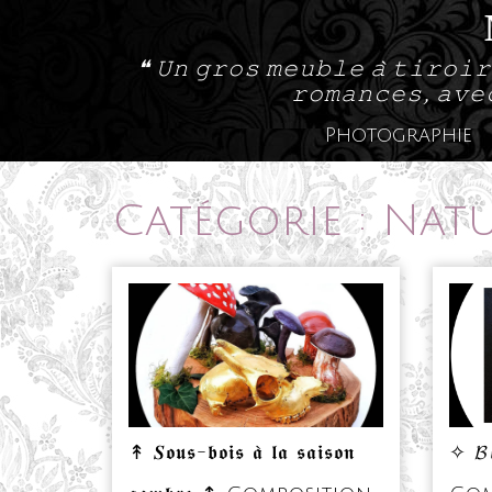
Skip
to
❝ 𝚄𝚗 𝚐𝚛𝚘𝚜 𝚖𝚎𝚞𝚋𝚕𝚎 𝚊̀ 𝚝𝚒𝚛𝚘𝚒𝚛
content
𝚛𝚘𝚖𝚊𝚗𝚌𝚎𝚜, 𝚊𝚟𝚎
Photographie
Catégorie :
Natu
↟ 𝑺𝖔𝖚𝖘-𝖇𝖔𝖎𝖘 𝖆̀ 𝖑𝖆 𝖘𝖆𝖎𝖘𝖔𝖓
✧ 𝓑𝓲