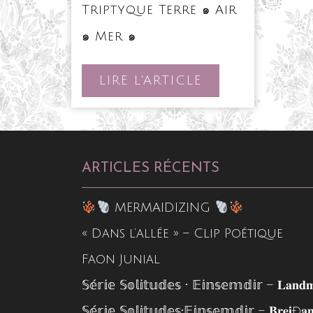
Triptyque Terre ๑ Air
•
๑ Mer ๑
Føroyar
•
Composition
LIRE
LIRE L'ARTICLE
de
L'ARTICLE
cadres-
vitrines
•
Triptyque
Terre
ARTICLES RÉCENTS
๑
Air
๑
MERMAIDIZING
Mer
๑
« Dans l’allée » – Clip Poétique
Faon Junial
𝕊𝕖́𝕣𝕚𝕖 𝕊𝕠𝕝𝕚𝕥𝕦𝕕𝕖𝕤 • 𝔼𝕚𝕟𝕤𝕖𝕞𝕕𝕚𝕣 – 𝐋𝐚𝐧𝐝𝐦
𝕊𝕖́𝕣𝕚𝕖 𝕊𝕠𝕝𝕚𝕥𝕦𝕕𝕖𝕤•𝔼𝕚𝕟𝕤𝕖𝕞𝕕𝕚𝕣 – 𝐁𝐫𝐞𝐢ð𝐚𝐦𝐞