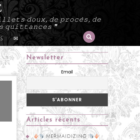
E
𝚕𝚕𝚎𝚝𝚜 𝚍𝚘𝚞𝚡, 𝚍𝚎 𝚙𝚛𝚘𝚌𝚎̀𝚜, 𝚍𝚎
𝚜 𝚚𝚞𝚒𝚝𝚝𝚊𝚗𝚌𝚎𝚜 ❞
s
✉
Newsletter
Email
Articles récents
MERMAIDIZING