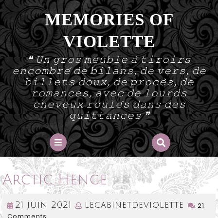
Skip
MEMORIES OF
to
content
VIOLETTE
❝ 𝚄𝚗 𝚐𝚛𝚘𝚜 𝚖𝚎𝚞𝚋𝚕𝚎 𝚊̀ 𝚝𝚒𝚛𝚘𝚒𝚛𝚜
𝚎𝚗𝚌𝚘𝚖𝚋𝚛𝚎́ 𝚍𝚎 𝚋𝚒𝚕𝚊𝚗𝚜, 𝚍𝚎 𝚟𝚎𝚛𝚜, 𝚍𝚎
𝚋𝚒𝚕𝚕𝚎𝚝𝚜 𝚍𝚘𝚞𝚡, 𝚍𝚎 𝚙𝚛𝚘𝚌𝚎̀𝚜, 𝚍𝚎
𝚛𝚘𝚖𝚊𝚗𝚌𝚎𝚜, 𝚊𝚟𝚎𝚌 𝚍𝚎 𝚕𝚘𝚞𝚛𝚍𝚜
𝚌𝚑𝚎𝚟𝚎𝚞𝚡 𝚛𝚘𝚞𝚕𝚎́𝚜 𝚍𝚊𝚗𝚜 𝚍𝚎𝚜
𝚚𝚞𝚒𝚝𝚝𝚊𝚗𝚌𝚎𝚜 ❞
Open
Button
Arctic Henge
21
lecabi
21 juin 2021
lecabinetdeviolette
21
Comments
juin