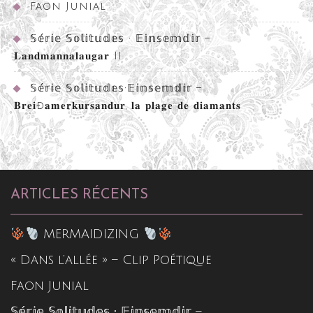
Faon Junial
𝕊𝕖́𝕣𝕚𝕖 𝕊𝕠𝕝𝕚𝕥𝕦𝕕𝕖𝕤 • 𝔼𝕚𝕟𝕤𝕖𝕞𝕕𝕚𝕣 –
𝐋𝐚𝐧𝐝𝐦𝐚𝐧𝐧𝐚𝐥𝐚𝐮𝐠𝐚𝐫 II
𝕊𝕖́𝕣𝕚𝕖 𝕊𝕠𝕝𝕚𝕥𝕦𝕕𝕖𝕤•𝔼𝕚𝕟𝕤𝕖𝕞𝕕𝕚𝕣 –
𝐁𝐫𝐞𝐢ð𝐚𝐦𝐞𝐫𝐤𝐮𝐫𝐬𝐚𝐧𝐝𝐮𝐫, 𝐥𝐚 𝐩𝐥𝐚𝐠𝐞 𝐝𝐞 𝐝𝐢𝐚𝐦𝐚𝐧𝐭𝐬
ARTICLES RÉCENTS
MERMAIDIZING
« Dans l’allée » – Clip Poétique
Faon Junial
𝕊𝕖́𝕣𝕚𝕖 𝕊𝕠𝕝𝕚𝕥𝕦𝕕𝕖𝕤 • 𝔼𝕚𝕟𝕤𝕖𝕞𝕕𝕚𝕣 –