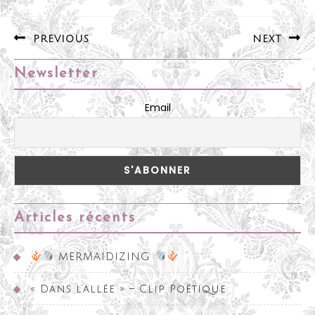
Navigation
PREVIOUS
NEXT
de
Previous
Next
l’article
Newsletter
post:
post:
Email
Articles récents
MERMAIDIZING
« Dans l’allée » – Clip Poétique