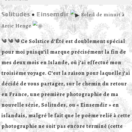
2021
𝕊𝕠𝕝𝕚𝕥𝕦𝕕𝕖𝕤 ● 𝔼𝕚𝕟𝕤𝕖𝕞𝕕𝕚𝕣
Soleil de minuit à
Artic Henge
༄ ༄ ༄ Ce Solstice d’Été est doublement spécial
pour moi puisqu’il marque précisément la fin de
mes deux mois en Islande, où j’ai effectué mon
troisième voyage. C’est la raison pour laquelle j’ai
décidé de vous partager, sur le chemin du retour
en France, une première photographie de ma
nouvelle série, Solitudes, ou « Einsemdir » en
islandais, malgré le fait que le poème relié à cette
photographie ne soit pas encore terminé (cette