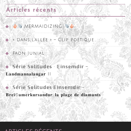
Articles récents
MERMAIDIZING
« Dans l’allée » – Clip Poétique
Faon Junial
𝕊𝕖́𝕣𝕚𝕖 𝕊𝕠𝕝𝕚𝕥𝕦𝕕𝕖𝕤 • 𝔼𝕚𝕟𝕤𝕖𝕞𝕕𝕚𝕣 –
𝐋𝐚𝐧𝐝𝐦𝐚𝐧𝐧𝐚𝐥𝐚𝐮𝐠𝐚𝐫 II
𝕊𝕖́𝕣𝕚𝕖 𝕊𝕠𝕝𝕚𝕥𝕦𝕕𝕖𝕤•𝔼𝕚𝕟𝕤𝕖𝕞𝕕𝕚𝕣 –
𝐁𝐫𝐞𝐢ð𝐚𝐦𝐞𝐫𝐤𝐮𝐫𝐬𝐚𝐧𝐝𝐮𝐫, 𝐥𝐚 𝐩𝐥𝐚𝐠𝐞 𝐝𝐞 𝐝𝐢𝐚𝐦𝐚𝐧𝐭𝐬