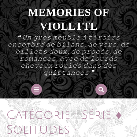
Skip
MEMORIES OF
to
content
VIOLETTE
❝ 𝚄𝚗 𝚐𝚛𝚘𝚜 𝚖𝚎𝚞𝚋𝚕𝚎 𝚊̀ 𝚝𝚒𝚛𝚘𝚒𝚛𝚜
𝚎𝚗𝚌𝚘𝚖𝚋𝚛𝚎́ 𝚍𝚎 𝚋𝚒𝚕𝚊𝚗𝚜, 𝚍𝚎 𝚟𝚎𝚛𝚜, 𝚍𝚎
𝚋𝚒𝚕𝚕𝚎𝚝𝚜 𝚍𝚘𝚞𝚡, 𝚍𝚎 𝚙𝚛𝚘𝚌𝚎̀𝚜, 𝚍𝚎
𝚛𝚘𝚖𝚊𝚗𝚌𝚎𝚜, 𝚊𝚟𝚎𝚌 𝚍𝚎 𝚕𝚘𝚞𝚛𝚍𝚜
𝚌𝚑𝚎𝚟𝚎𝚞𝚡 𝚛𝚘𝚞𝚕𝚎́𝚜 𝚍𝚊𝚗𝚜 𝚍𝚎𝚜
𝚚𝚞𝚒𝚝𝚝𝚊𝚗𝚌𝚎𝚜 ❞
Open
Button
Catégorie :
Série ♦
Solitudes •