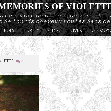
MEMORIES OF VIOLETT
𝚜 𝚎𝚗𝚌𝚘𝚖𝚋𝚛𝚎́ 𝚍𝚎 𝚋𝚒𝚕𝚊𝚗𝚜, 𝚍𝚎 𝚟𝚎𝚛𝚜, 𝚍𝚎 𝚋
 𝚍𝚎 𝚕𝚘𝚞𝚛𝚍𝚜 𝚌𝚑𝚎𝚟𝚎𝚞𝚡 𝚛𝚘𝚞𝚕𝚎́𝚜 𝚍𝚊𝚗𝚜 𝚍
Poésie
Urbex
Vidéo
Divers
À propo
lecabinetdeviolette
olette
0