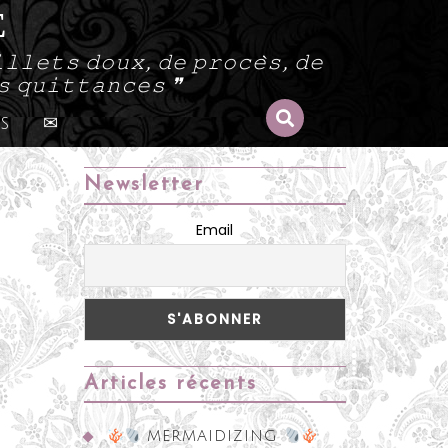
E
𝚕𝚕𝚎𝚝𝚜 𝚍𝚘𝚞𝚡, 𝚍𝚎 𝚙𝚛𝚘𝚌𝚎̀𝚜, 𝚍𝚎
𝚜 𝚚𝚞𝚒𝚝𝚝𝚊𝚗𝚌𝚎𝚜 ❞
s
✉
Newsletter
Email
Articles récents
MERMAIDIZING