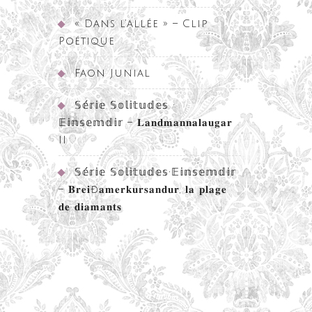
« Dans l’allée » – Clip
Poétique
Faon Junial
𝕊𝕖́𝕣𝕚𝕖 𝕊𝕠𝕝𝕚𝕥𝕦𝕕𝕖𝕤 •
𝔼𝕚𝕟𝕤𝕖𝕞𝕕𝕚𝕣 – 𝐋𝐚𝐧𝐝𝐦𝐚𝐧𝐧𝐚𝐥𝐚𝐮𝐠𝐚𝐫
II
𝕊𝕖́𝕣𝕚𝕖 𝕊𝕠𝕝𝕚𝕥𝕦𝕕𝕖𝕤•𝔼𝕚𝕟𝕤𝕖𝕞𝕕𝕚𝕣
– 𝐁𝐫𝐞𝐢ð𝐚𝐦𝐞𝐫𝐤𝐮𝐫𝐬𝐚𝐧𝐝𝐮𝐫, 𝐥𝐚 𝐩𝐥𝐚𝐠𝐞
𝐝𝐞 𝐝𝐢𝐚𝐦𝐚𝐧𝐭𝐬