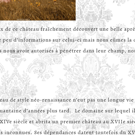
e château fraîchement découvert une belle aprè
 peu d’informations sur celui-ci mais nous eûmes la
ès nous avoir autorisés à pénétrer dans leur champ, no
eau de style néo-renaissance n’eut pas une longue vie
quantaine d’années plus tard. Le domaine sur lequel i
 XIVe siècle et abrita un premier château au XVIIe siè
ons inconnues. Ses dépendances datent toutefois du X