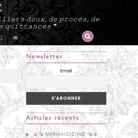
E
𝚕𝚕𝚎𝚝𝚜 𝚍𝚘𝚞𝚡, 𝚍𝚎 𝚙𝚛𝚘𝚌𝚎̀𝚜, 𝚍𝚎
𝚜 𝚚𝚞𝚒𝚝𝚝𝚊𝚗𝚌𝚎𝚜 ❞
s
✉
Newsletter
Email
Articles récents
MERMAIDIZING