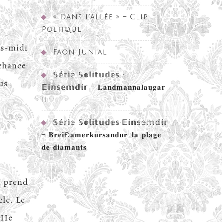
« Dans l’allée » – Clip
Poétique
s-midi
Faon Junial
 chance
𝕊𝕖́𝕣𝕚𝕖 𝕊𝕠𝕝𝕚𝕥𝕦𝕕𝕖𝕤 •
us
𝔼𝕚𝕟𝕤𝕖𝕞𝕕𝕚𝕣 – 𝐋𝐚𝐧𝐝𝐦𝐚𝐧𝐧𝐚𝐥𝐚𝐮𝐠𝐚𝐫
II
𝕊𝕖́𝕣𝕚𝕖 𝕊𝕠𝕝𝕚𝕥𝕦𝕕𝕖𝕤•𝔼𝕚𝕟𝕤𝕖𝕞𝕕𝕚𝕣
– 𝐁𝐫𝐞𝐢ð𝐚𝐦𝐞𝐫𝐤𝐮𝐫𝐬𝐚𝐧𝐝𝐮𝐫, 𝐥𝐚 𝐩𝐥𝐚𝐠𝐞
𝐝𝐞 𝐝𝐢𝐚𝐦𝐚𝐧𝐭𝐬
l prend
cle. Le
VIIe