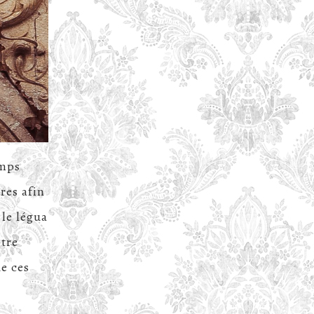
emps
res afin
 le légua
otre
de ces