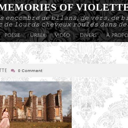
MEMORIES OF VIOLETT
𝚜 𝚎𝚗𝚌𝚘𝚖𝚋𝚛𝚎́ 𝚍𝚎 𝚋𝚒𝚕𝚊𝚗𝚜, 𝚍𝚎 𝚟𝚎𝚛𝚜, 𝚍𝚎 𝚋
 𝚍𝚎 𝚕𝚘𝚞𝚛𝚍𝚜 𝚌𝚑𝚎𝚟𝚎𝚞𝚡 𝚛𝚘𝚞𝚕𝚎́𝚜 𝚍𝚊𝚗𝚜 𝚍
Poésie
Urbex
Vidéo
Divers
À propo
lecabinetdeviolette
tte
0 Comment