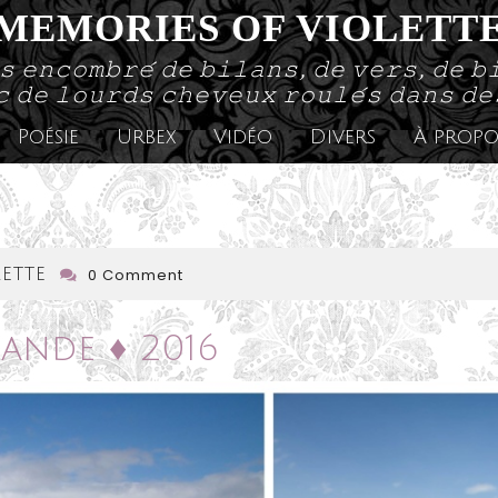
MEMORIES OF VIOLETT
𝚜 𝚎𝚗𝚌𝚘𝚖𝚋𝚛𝚎́ 𝚍𝚎 𝚋𝚒𝚕𝚊𝚗𝚜, 𝚍𝚎 𝚟𝚎𝚛𝚜, 𝚍𝚎 𝚋
 𝚍𝚎 𝚕𝚘𝚞𝚛𝚍𝚜 𝚌𝚑𝚎𝚟𝚎𝚞𝚡 𝚛𝚘𝚞𝚕𝚎́𝚜 𝚍𝚊𝚗𝚜 𝚍
Poésie
Urbex
Vidéo
Divers
À propo
lecabinetdeviolette
ette
0 Comment
lande ♦ 2016