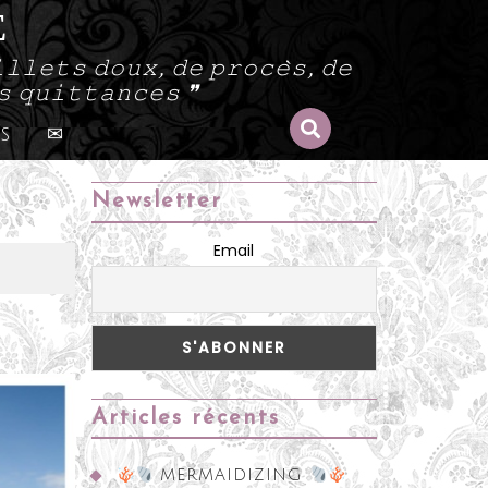
E
𝚕𝚕𝚎𝚝𝚜 𝚍𝚘𝚞𝚡, 𝚍𝚎 𝚙𝚛𝚘𝚌𝚎̀𝚜, 𝚍𝚎
𝚜 𝚚𝚞𝚒𝚝𝚝𝚊𝚗𝚌𝚎𝚜 ❞
s
✉
Newsletter
Email
Articles récents
MERMAIDIZING