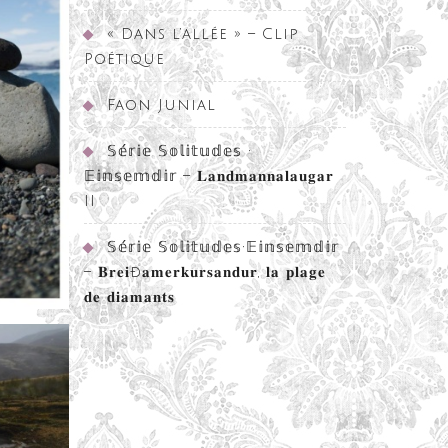
« Dans l’allée » – Clip
Poétique
Faon Junial
𝕊𝕖́𝕣𝕚𝕖 𝕊𝕠𝕝𝕚𝕥𝕦𝕕𝕖𝕤 •
𝔼𝕚𝕟𝕤𝕖𝕞𝕕𝕚𝕣 – 𝐋𝐚𝐧𝐝𝐦𝐚𝐧𝐧𝐚𝐥𝐚𝐮𝐠𝐚𝐫
II
𝕊𝕖́𝕣𝕚𝕖 𝕊𝕠𝕝𝕚𝕥𝕦𝕕𝕖𝕤•𝔼𝕚𝕟𝕤𝕖𝕞𝕕𝕚𝕣
– 𝐁𝐫𝐞𝐢ð𝐚𝐦𝐞𝐫𝐤𝐮𝐫𝐬𝐚𝐧𝐝𝐮𝐫, 𝐥𝐚 𝐩𝐥𝐚𝐠𝐞
𝐝𝐞 𝐝𝐢𝐚𝐦𝐚𝐧𝐭𝐬