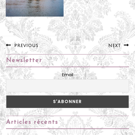
Navigation
PREVIOUS
NEXT
de
Previous
Next
l’article
Newsletter
post:
post:
Email
Articles récents