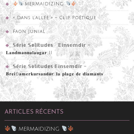
MERMAIDIZING
« Dans l’allée » – Clip Poétique
Faon Junial
𝕊𝕖́𝕣𝕚𝕖 𝕊𝕠𝕝𝕚𝕥𝕦𝕕𝕖𝕤 • 𝔼𝕚𝕟𝕤𝕖𝕞𝕕𝕚𝕣 –
𝐋𝐚𝐧𝐝𝐦𝐚𝐧𝐧𝐚𝐥𝐚𝐮𝐠𝐚𝐫 II
𝕊𝕖́𝕣𝕚𝕖 𝕊𝕠𝕝𝕚𝕥𝕦𝕕𝕖𝕤•𝔼𝕚𝕟𝕤𝕖𝕞𝕕𝕚𝕣 –
𝐁𝐫𝐞𝐢ð𝐚𝐦𝐞𝐫𝐤𝐮𝐫𝐬𝐚𝐧𝐝𝐮𝐫, 𝐥𝐚 𝐩𝐥𝐚𝐠𝐞 𝐝𝐞 𝐝𝐢𝐚𝐦𝐚𝐧𝐭𝐬
ARTICLES RÉCENTS
MERMAIDIZING