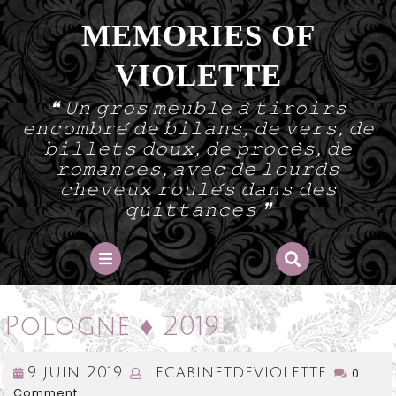
Skip
MEMORIES OF
to
content
VIOLETTE
❝ 𝚄𝚗 𝚐𝚛𝚘𝚜 𝚖𝚎𝚞𝚋𝚕𝚎 𝚊̀ 𝚝𝚒𝚛𝚘𝚒𝚛𝚜
𝚎𝚗𝚌𝚘𝚖𝚋𝚛𝚎́ 𝚍𝚎 𝚋𝚒𝚕𝚊𝚗𝚜, 𝚍𝚎 𝚟𝚎𝚛𝚜, 𝚍𝚎
𝚋𝚒𝚕𝚕𝚎𝚝𝚜 𝚍𝚘𝚞𝚡, 𝚍𝚎 𝚙𝚛𝚘𝚌𝚎̀𝚜, 𝚍𝚎
𝚛𝚘𝚖𝚊𝚗𝚌𝚎𝚜, 𝚊𝚟𝚎𝚌 𝚍𝚎 𝚕𝚘𝚞𝚛𝚍𝚜
𝚌𝚑𝚎𝚟𝚎𝚞𝚡 𝚛𝚘𝚞𝚕𝚎́𝚜 𝚍𝚊𝚗𝚜 𝚍𝚎𝚜
𝚚𝚞𝚒𝚝𝚝𝚊𝚗𝚌𝚎𝚜 ❞
Open
Button
Pologne ♦ 2019
9
lecabi
9 juin 2019
lecabinetdeviolette
0
Comment
juin