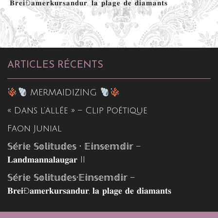
𝐁𝐫𝐞𝐢ð𝐚𝐦𝐞𝐫𝐤𝐮𝐫𝐬𝐚𝐧𝐝𝐮𝐫, 𝐥𝐚 𝐩𝐥𝐚𝐠𝐞 𝐝𝐞 𝐝𝐢𝐚𝐦𝐚𝐧𝐭𝐬
ARTICLES RÉCENTS
MERMAIDIZING
« Dans l’allée » – Clip Poétique
Faon Junial
𝕊𝕖́𝕣𝕚𝕖 𝕊𝕠𝕝𝕚𝕥𝕦𝕕𝕖𝕤 • 𝔼𝕚𝕟𝕤𝕖𝕞𝕕𝕚𝕣 –
𝐋𝐚𝐧𝐝𝐦𝐚𝐧𝐧𝐚𝐥𝐚𝐮𝐠𝐚𝐫 II
𝕊𝕖́𝕣𝕚𝕖 𝕊𝕠𝕝𝕚𝕥𝕦𝕕𝕖𝕤•𝔼𝕚𝕟𝕤𝕖𝕞𝕕𝕚𝕣 –
𝐁𝐫𝐞𝐢ð𝐚𝐦𝐞𝐫𝐤𝐮𝐫𝐬𝐚𝐧𝐝𝐮𝐫, 𝐥𝐚 𝐩𝐥𝐚𝐠𝐞 𝐝𝐞 𝐝𝐢𝐚𝐦𝐚𝐧𝐭𝐬