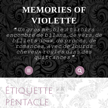
Skip
MEMORIES OF
to
content
VIOLETTE
❝ 𝚄𝚗 𝚐𝚛𝚘𝚜 𝚖𝚎𝚞𝚋𝚕𝚎 𝚊̀ 𝚝𝚒𝚛𝚘𝚒𝚛𝚜
𝚎𝚗𝚌𝚘𝚖𝚋𝚛𝚎́ 𝚍𝚎 𝚋𝚒𝚕𝚊𝚗𝚜, 𝚍𝚎 𝚟𝚎𝚛𝚜, 𝚍𝚎
𝚋𝚒𝚕𝚕𝚎𝚝𝚜 𝚍𝚘𝚞𝚡, 𝚍𝚎 𝚙𝚛𝚘𝚌𝚎̀𝚜, 𝚍𝚎
𝚛𝚘𝚖𝚊𝚗𝚌𝚎𝚜, 𝚊𝚟𝚎𝚌 𝚍𝚎 𝚕𝚘𝚞𝚛𝚍𝚜
𝚌𝚑𝚎𝚟𝚎𝚞𝚡 𝚛𝚘𝚞𝚕𝚎́𝚜 𝚍𝚊𝚗𝚜 𝚍𝚎𝚜
𝚚𝚞𝚒𝚝𝚝𝚊𝚗𝚌𝚎𝚜 ❞
Open
Button
Étiquette :
pentacle