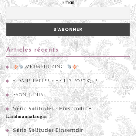
Email
Articles récents
MERMAIDIZING
« Dans l’allée » – Clip Poétique
Faon Junial
𝕊𝕖́𝕣𝕚𝕖 𝕊𝕠𝕝𝕚𝕥𝕦𝕕𝕖𝕤 • 𝔼𝕚𝕟𝕤𝕖𝕞𝕕𝕚𝕣 –
𝐋𝐚𝐧𝐝𝐦𝐚𝐧𝐧𝐚𝐥𝐚𝐮𝐠𝐚𝐫 II
𝕊𝕖́𝕣𝕚𝕖 𝕊𝕠𝕝𝕚𝕥𝕦𝕕𝕖𝕤•𝔼𝕚𝕟𝕤𝕖𝕞𝕕𝕚𝕣 –