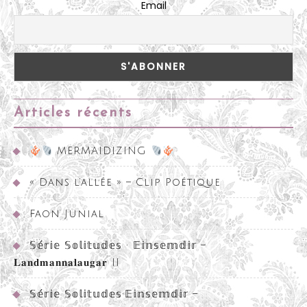
Email
Articles récents
MERMAIDIZING
« Dans l’allée » – Clip Poétique
Faon Junial
𝕊𝕖́𝕣𝕚𝕖 𝕊𝕠𝕝𝕚𝕥𝕦𝕕𝕖𝕤 • 𝔼𝕚𝕟𝕤𝕖𝕞𝕕𝕚𝕣 –
𝐋𝐚𝐧𝐝𝐦𝐚𝐧𝐧𝐚𝐥𝐚𝐮𝐠𝐚𝐫 II
𝕊𝕖́𝕣𝕚𝕖 𝕊𝕠𝕝𝕚𝕥𝕦𝕕𝕖𝕤•𝔼𝕚𝕟𝕤𝕖𝕞𝕕𝕚𝕣 –