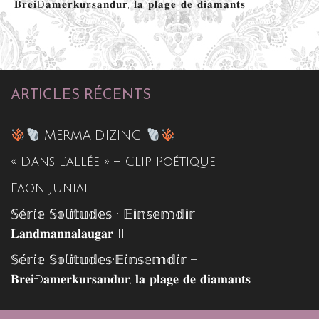
𝐁𝐫𝐞𝐢ð𝐚𝐦𝐞𝐫𝐤𝐮𝐫𝐬𝐚𝐧𝐝𝐮𝐫, 𝐥𝐚 𝐩𝐥𝐚𝐠𝐞 𝐝𝐞 𝐝𝐢𝐚𝐦𝐚𝐧𝐭𝐬
ARTICLES RÉCENTS
MERMAIDIZING
« Dans l’allée » – Clip Poétique
Faon Junial
𝕊𝕖́𝕣𝕚𝕖 𝕊𝕠𝕝𝕚𝕥𝕦𝕕𝕖𝕤 • 𝔼𝕚𝕟𝕤𝕖𝕞𝕕𝕚𝕣 –
𝐋𝐚𝐧𝐝𝐦𝐚𝐧𝐧𝐚𝐥𝐚𝐮𝐠𝐚𝐫 II
𝕊𝕖́𝕣𝕚𝕖 𝕊𝕠𝕝𝕚𝕥𝕦𝕕𝕖𝕤•𝔼𝕚𝕟𝕤𝕖𝕞𝕕𝕚𝕣 –
𝐁𝐫𝐞𝐢ð𝐚𝐦𝐞𝐫𝐤𝐮𝐫𝐬𝐚𝐧𝐝𝐮𝐫, 𝐥𝐚 𝐩𝐥𝐚𝐠𝐞 𝐝𝐞 𝐝𝐢𝐚𝐦𝐚𝐧𝐭𝐬