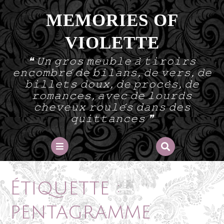
Skip
MEMORIES OF
to
content
VIOLETTE
❝ 𝚄𝚗 𝚐𝚛𝚘𝚜 𝚖𝚎𝚞𝚋𝚕𝚎 𝚊̀ 𝚝𝚒𝚛𝚘𝚒𝚛𝚜
𝚎𝚗𝚌𝚘𝚖𝚋𝚛𝚎́ 𝚍𝚎 𝚋𝚒𝚕𝚊𝚗𝚜, 𝚍𝚎 𝚟𝚎𝚛𝚜, 𝚍𝚎
𝚋𝚒𝚕𝚕𝚎𝚝𝚜 𝚍𝚘𝚞𝚡, 𝚍𝚎 𝚙𝚛𝚘𝚌𝚎̀𝚜, 𝚍𝚎
𝚛𝚘𝚖𝚊𝚗𝚌𝚎𝚜, 𝚊𝚟𝚎𝚌 𝚍𝚎 𝚕𝚘𝚞𝚛𝚍𝚜
𝚌𝚑𝚎𝚟𝚎𝚞𝚡 𝚛𝚘𝚞𝚕𝚎́𝚜 𝚍𝚊𝚗𝚜 𝚍𝚎𝚜
𝚚𝚞𝚒𝚝𝚝𝚊𝚗𝚌𝚎𝚜 ❞
Open
Button
Étiquette :
pentagramme