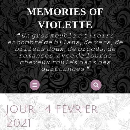
Skip
MEMORIES OF
to
content
VIOLETTE
❝ 𝚄𝚗 𝚐𝚛𝚘𝚜 𝚖𝚎𝚞𝚋𝚕𝚎 𝚊̀ 𝚝𝚒𝚛𝚘𝚒𝚛𝚜
𝚎𝚗𝚌𝚘𝚖𝚋𝚛𝚎́ 𝚍𝚎 𝚋𝚒𝚕𝚊𝚗𝚜, 𝚍𝚎 𝚟𝚎𝚛𝚜, 𝚍𝚎
𝚋𝚒𝚕𝚕𝚎𝚝𝚜 𝚍𝚘𝚞𝚡, 𝚍𝚎 𝚙𝚛𝚘𝚌𝚎̀𝚜, 𝚍𝚎
𝚛𝚘𝚖𝚊𝚗𝚌𝚎𝚜, 𝚊𝚟𝚎𝚌 𝚍𝚎 𝚕𝚘𝚞𝚛𝚍𝚜
𝚌𝚑𝚎𝚟𝚎𝚞𝚡 𝚛𝚘𝚞𝚕𝚎́𝚜 𝚍𝚊𝚗𝚜 𝚍𝚎𝚜
𝚚𝚞𝚒𝚝𝚝𝚊𝚗𝚌𝚎𝚜 ❞
Open
Button
Jour :
4 février
2021