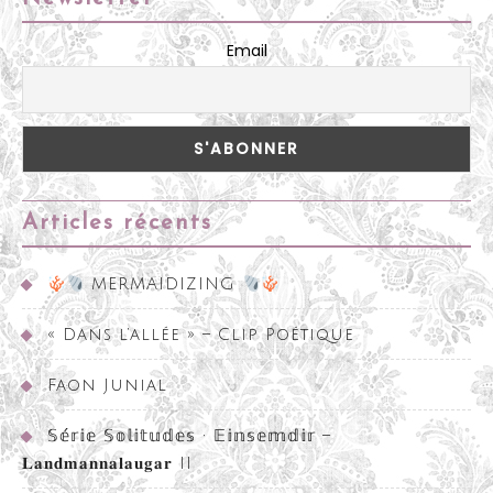
Email
Articles récents
MERMAIDIZING
« Dans l’allée » – Clip Poétique
Faon Junial
𝕊𝕖́𝕣𝕚𝕖 𝕊𝕠𝕝𝕚𝕥𝕦𝕕𝕖𝕤 • 𝔼𝕚𝕟𝕤𝕖𝕞𝕕𝕚𝕣 –
𝐋𝐚𝐧𝐝𝐦𝐚𝐧𝐧𝐚𝐥𝐚𝐮𝐠𝐚𝐫 II