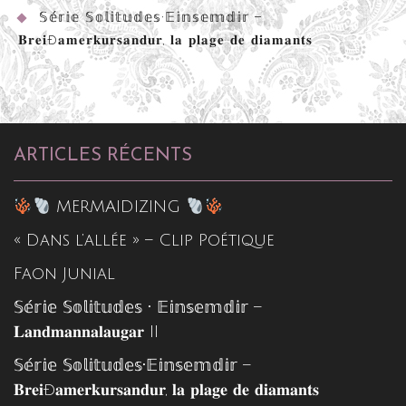
𝕊𝕖́𝕣𝕚𝕖 𝕊𝕠𝕝𝕚𝕥𝕦𝕕𝕖𝕤•𝔼𝕚𝕟𝕤𝕖𝕞𝕕𝕚𝕣 –
𝐁𝐫𝐞𝐢ð𝐚𝐦𝐞𝐫𝐤𝐮𝐫𝐬𝐚𝐧𝐝𝐮𝐫, 𝐥𝐚 𝐩𝐥𝐚𝐠𝐞 𝐝𝐞 𝐝𝐢𝐚𝐦𝐚𝐧𝐭𝐬
ARTICLES RÉCENTS
MERMAIDIZING
« Dans l’allée » – Clip Poétique
Faon Junial
𝕊𝕖́𝕣𝕚𝕖 𝕊𝕠𝕝𝕚𝕥𝕦𝕕𝕖𝕤 • 𝔼𝕚𝕟𝕤𝕖𝕞𝕕𝕚𝕣 –
𝐋𝐚𝐧𝐝𝐦𝐚𝐧𝐧𝐚𝐥𝐚𝐮𝐠𝐚𝐫 II
𝕊𝕖́𝕣𝕚𝕖 𝕊𝕠𝕝𝕚𝕥𝕦𝕕𝕖𝕤•𝔼𝕚𝕟𝕤𝕖𝕞𝕕𝕚𝕣 –
𝐁𝐫𝐞𝐢ð𝐚𝐦𝐞𝐫𝐤𝐮𝐫𝐬𝐚𝐧𝐝𝐮𝐫, 𝐥𝐚 𝐩𝐥𝐚𝐠𝐞 𝐝𝐞 𝐝𝐢𝐚𝐦𝐚𝐧𝐭𝐬