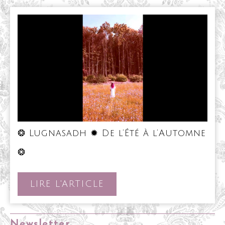
❂ Lugnasadh ✹ De l’Été à l’Automne
❂
❂
Lugnasadh
✹
De
LIRE
LIRE L'ARTICLE
l’Été
L'ARTICLE
à
l’Automne
❂
Newsletter