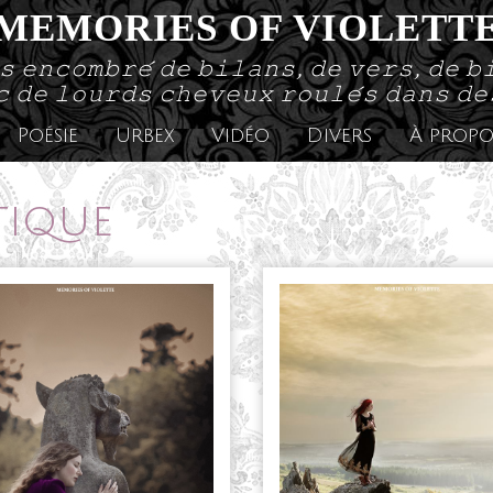
MEMORIES OF VIOLETT
𝚜 𝚎𝚗𝚌𝚘𝚖𝚋𝚛𝚎́ 𝚍𝚎 𝚋𝚒𝚕𝚊𝚗𝚜, 𝚍𝚎 𝚟𝚎𝚛𝚜, 𝚍𝚎 𝚋
 𝚍𝚎 𝚕𝚘𝚞𝚛𝚍𝚜 𝚌𝚑𝚎𝚟𝚎𝚞𝚡 𝚛𝚘𝚞𝚕𝚎́𝚜 𝚍𝚊𝚗𝚜 𝚍
Poésie
Urbex
Vidéo
Divers
À propo
tique