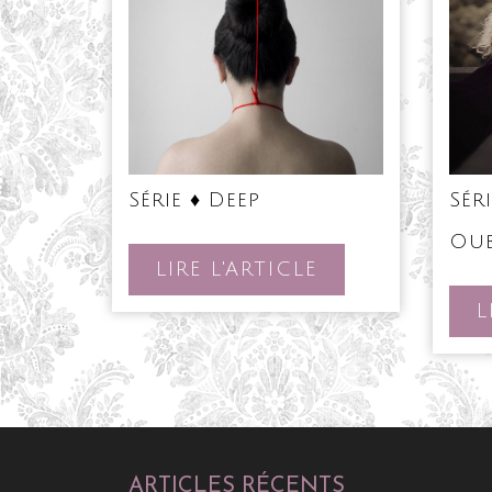
Série
Sér
Série ♦ Deep
♦
Deep
Oub
LIRE
LIRE L'ARTICLE
L'ARTICLE
L
ARTICLES RÉCENTS