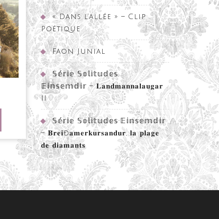
« Dans l’allée » – Clip
Poétique
Faon Junial
𝕊𝕖́𝕣𝕚𝕖 𝕊𝕠𝕝𝕚𝕥𝕦𝕕𝕖𝕤 •
𝔼𝕚𝕟𝕤𝕖𝕞𝕕𝕚𝕣 – 𝐋𝐚𝐧𝐝𝐦𝐚𝐧𝐧𝐚𝐥𝐚𝐮𝐠𝐚𝐫
II
h
RE
𝕊𝕖́𝕣𝕚𝕖 𝕊𝕠𝕝𝕚𝕥𝕦𝕕𝕖𝕤•𝔼𝕚𝕟𝕤𝕖𝕞𝕕𝕚𝕣
ARTICLE
– 𝐁𝐫𝐞𝐢ð𝐚𝐦𝐞𝐫𝐤𝐮𝐫𝐬𝐚𝐧𝐝𝐮𝐫, 𝐥𝐚 𝐩𝐥𝐚𝐠𝐞
𝐝𝐞 𝐝𝐢𝐚𝐦𝐚𝐧𝐭𝐬