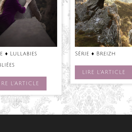
Série
Série ♦ Breizh
ie ♦ Lullabies
♦
Série
Breiz
liées
♦
LI
LIRE L'ARTICLE
Lullabies
Oubliées
L'
LIRE
IRE L'ARTICLE
L'ARTICLE