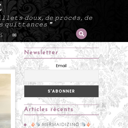
E
𝚕𝚕𝚎𝚝𝚜 𝚍𝚘𝚞𝚡, 𝚍𝚎 𝚙𝚛𝚘𝚌𝚎̀𝚜, 𝚍𝚎
𝚜 𝚚𝚞𝚒𝚝𝚝𝚊𝚗𝚌𝚎𝚜 ❞
s
✉
Newsletter
Email
Articles récents
MERMAIDIZING