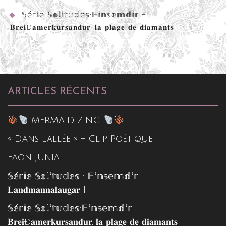
𝕊𝕖́𝕣𝕚𝕖 𝕊𝕠𝕝𝕚𝕥𝕦𝕕𝕖𝕤•𝔼𝕚𝕟𝕤𝕖𝕞𝕕𝕚𝕣 –
𝐁𝐫𝐞𝐢ð𝐚𝐦𝐞𝐫𝐤𝐮𝐫𝐬𝐚𝐧𝐝𝐮𝐫, 𝐥𝐚 𝐩𝐥𝐚𝐠𝐞 𝐝𝐞 𝐝𝐢𝐚𝐦𝐚𝐧𝐭𝐬
ARTICLES RÉCENTS
MERMAIDIZING
« Dans l’allée » – Clip Poétique
Faon Junial
𝕊𝕖́𝕣𝕚𝕖 𝕊𝕠𝕝𝕚𝕥𝕦𝕕𝕖𝕤 • 𝔼𝕚𝕟𝕤𝕖𝕞𝕕𝕚𝕣 –
𝐋𝐚𝐧𝐝𝐦𝐚𝐧𝐧𝐚𝐥𝐚𝐮𝐠𝐚𝐫 II
𝕊𝕖́𝕣𝕚𝕖 𝕊𝕠𝕝𝕚𝕥𝕦𝕕𝕖𝕤•𝔼𝕚𝕟𝕤𝕖𝕞𝕕𝕚𝕣 –
𝐁𝐫𝐞𝐢ð𝐚𝐦𝐞𝐫𝐤𝐮𝐫𝐬𝐚𝐧𝐝𝐮𝐫, 𝐥𝐚 𝐩𝐥𝐚𝐠𝐞 𝐝𝐞 𝐝𝐢𝐚𝐦𝐚𝐧𝐭𝐬