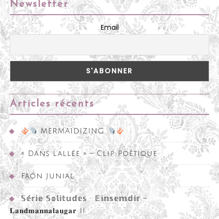
Newsletter
Email
Articles récents
MERMAIDIZING
« Dans l’allée » – Clip Poétique
Faon Junial
𝕊𝕖́𝕣𝕚𝕖 𝕊𝕠𝕝𝕚𝕥𝕦𝕕𝕖𝕤 • 𝔼𝕚𝕟𝕤𝕖𝕞𝕕𝕚𝕣 –
𝐋𝐚𝐧𝐝𝐦𝐚𝐧𝐧𝐚𝐥𝐚𝐮𝐠𝐚𝐫 II