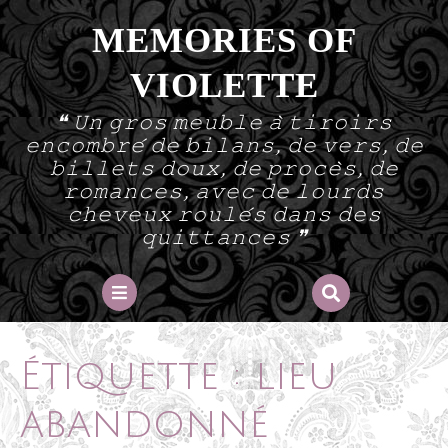
Skip
MEMORIES OF
to
content
VIOLETTE
❝ 𝚄𝚗 𝚐𝚛𝚘𝚜 𝚖𝚎𝚞𝚋𝚕𝚎 𝚊̀ 𝚝𝚒𝚛𝚘𝚒𝚛𝚜
𝚎𝚗𝚌𝚘𝚖𝚋𝚛𝚎́ 𝚍𝚎 𝚋𝚒𝚕𝚊𝚗𝚜, 𝚍𝚎 𝚟𝚎𝚛𝚜, 𝚍𝚎
𝚋𝚒𝚕𝚕𝚎𝚝𝚜 𝚍𝚘𝚞𝚡, 𝚍𝚎 𝚙𝚛𝚘𝚌𝚎̀𝚜, 𝚍𝚎
𝚛𝚘𝚖𝚊𝚗𝚌𝚎𝚜, 𝚊𝚟𝚎𝚌 𝚍𝚎 𝚕𝚘𝚞𝚛𝚍𝚜
𝚌𝚑𝚎𝚟𝚎𝚞𝚡 𝚛𝚘𝚞𝚕𝚎́𝚜 𝚍𝚊𝚗𝚜 𝚍𝚎𝚜
𝚚𝚞𝚒𝚝𝚝𝚊𝚗𝚌𝚎𝚜 ❞
Open
Button
Étiquette :
lieu
abandonné