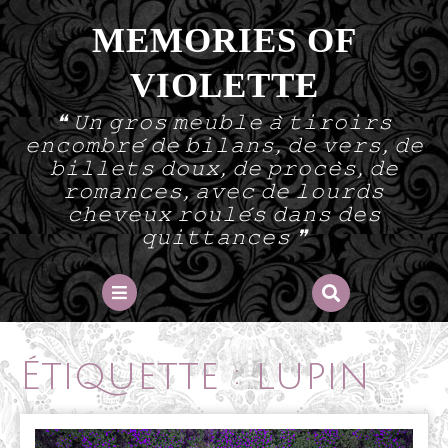
Skip
MEMORIES OF
to
content
VIOLETTE
❝ 𝚄𝚗 𝚐𝚛𝚘𝚜 𝚖𝚎𝚞𝚋𝚕𝚎 𝚊̀ 𝚝𝚒𝚛𝚘𝚒𝚛𝚜
𝚎𝚗𝚌𝚘𝚖𝚋𝚛𝚎́ 𝚍𝚎 𝚋𝚒𝚕𝚊𝚗𝚜, 𝚍𝚎 𝚟𝚎𝚛𝚜, 𝚍𝚎
𝚋𝚒𝚕𝚕𝚎𝚝𝚜 𝚍𝚘𝚞𝚡, 𝚍𝚎 𝚙𝚛𝚘𝚌𝚎̀𝚜, 𝚍𝚎
𝚛𝚘𝚖𝚊𝚗𝚌𝚎𝚜, 𝚊𝚟𝚎𝚌 𝚍𝚎 𝚕𝚘𝚞𝚛𝚍𝚜
𝚌𝚑𝚎𝚟𝚎𝚞𝚡 𝚛𝚘𝚞𝚕𝚎́𝚜 𝚍𝚊𝚗𝚜 𝚍𝚎𝚜
𝚚𝚞𝚒𝚝𝚝𝚊𝚗𝚌𝚎𝚜 ❞
Open
Button
Étiquette :
lupin