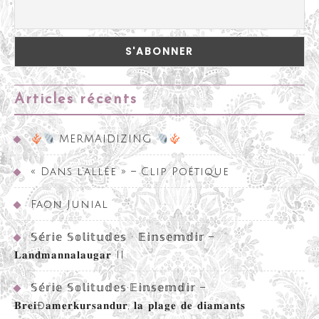
Articles récents
MERMAIDIZING
« Dans l’allée » – Clip Poétique
Faon Junial
𝕊𝕖́𝕣𝕚𝕖 𝕊𝕠𝕝𝕚𝕥𝕦𝕕𝕖𝕤 • 𝔼𝕚𝕟𝕤𝕖𝕞𝕕𝕚𝕣 –
𝐋𝐚𝐧𝐝𝐦𝐚𝐧𝐧𝐚𝐥𝐚𝐮𝐠𝐚𝐫 II
𝕊𝕖́𝕣𝕚𝕖 𝕊𝕠𝕝𝕚𝕥𝕦𝕕𝕖𝕤•𝔼𝕚𝕟𝕤𝕖𝕞𝕕𝕚𝕣 –
𝐁𝐫𝐞𝐢ð𝐚𝐦𝐞𝐫𝐤𝐮𝐫𝐬𝐚𝐧𝐝𝐮𝐫, 𝐥𝐚 𝐩𝐥𝐚𝐠𝐞 𝐝𝐞 𝐝𝐢𝐚𝐦𝐚𝐧𝐭𝐬