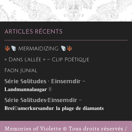
ARTICLES RÉCENTS
MERMAIDIZING
« Dans l’allée » – Clip Poétique
Faon Junial
𝕊𝕖́𝕣𝕚𝕖 𝕊𝕠𝕝𝕚𝕥𝕦𝕕𝕖𝕤 • 𝔼𝕚𝕟𝕤𝕖𝕞𝕕𝕚𝕣 –
𝐋𝐚𝐧𝐝𝐦𝐚𝐧𝐧𝐚𝐥𝐚𝐮𝐠𝐚𝐫 II
𝕊𝕖́𝕣𝕚𝕖 𝕊𝕠𝕝𝕚𝕥𝕦𝕕𝕖𝕤•𝔼𝕚𝕟𝕤𝕖𝕞𝕕𝕚𝕣 –
𝐁𝐫𝐞𝐢ð𝐚𝐦𝐞𝐫𝐤𝐮𝐫𝐬𝐚𝐧𝐝𝐮𝐫, 𝐥𝐚 𝐩𝐥𝐚𝐠𝐞 𝐝𝐞 𝐝𝐢𝐚𝐦𝐚𝐧𝐭𝐬
Memories of Violette © Tous droits réservés /