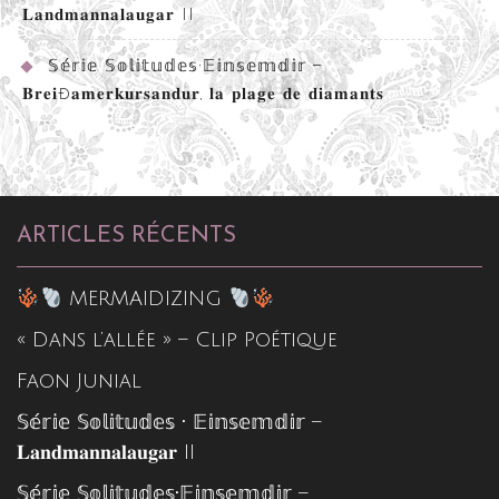
𝐋𝐚𝐧𝐝𝐦𝐚𝐧𝐧𝐚𝐥𝐚𝐮𝐠𝐚𝐫 II
𝕊𝕖́𝕣𝕚𝕖 𝕊𝕠𝕝𝕚𝕥𝕦𝕕𝕖𝕤•𝔼𝕚𝕟𝕤𝕖𝕞𝕕𝕚𝕣 –
𝐁𝐫𝐞𝐢ð𝐚𝐦𝐞𝐫𝐤𝐮𝐫𝐬𝐚𝐧𝐝𝐮𝐫, 𝐥𝐚 𝐩𝐥𝐚𝐠𝐞 𝐝𝐞 𝐝𝐢𝐚𝐦𝐚𝐧𝐭𝐬
ARTICLES RÉCENTS
MERMAIDIZING
« Dans l’allée » – Clip Poétique
Faon Junial
𝕊𝕖́𝕣𝕚𝕖 𝕊𝕠𝕝𝕚𝕥𝕦𝕕𝕖𝕤 • 𝔼𝕚𝕟𝕤𝕖𝕞𝕕𝕚𝕣 –
𝐋𝐚𝐧𝐝𝐦𝐚𝐧𝐧𝐚𝐥𝐚𝐮𝐠𝐚𝐫 II
𝕊𝕖́𝕣𝕚𝕖 𝕊𝕠𝕝𝕚𝕥𝕦𝕕𝕖𝕤•𝔼𝕚𝕟𝕤𝕖𝕞𝕕𝕚𝕣 –