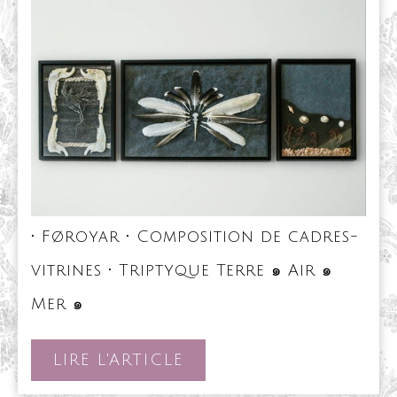
•
• Føroyar • Composition de cadres-
vitrines • Triptyque Terre ๑ Air ๑
•
Mer ๑
Føroyar
•
Composition
LIRE
LIRE L'ARTICLE
de
L'ARTICLE
cadres-