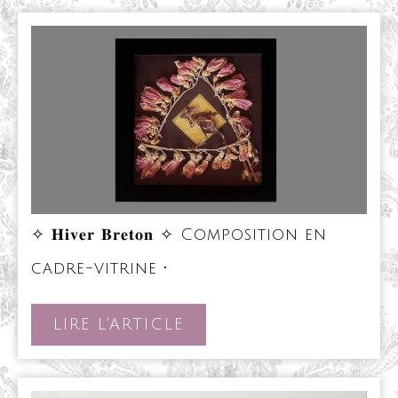
✧ 𝐇𝐢𝐯𝐞𝐫 𝐁𝐫𝐞𝐭𝐨𝐧 ✧ Composition en
✧
cadre-vitrine •
𝐇𝐢𝐯𝐞𝐫
𝐁𝐫𝐞𝐭𝐨𝐧
✧
LIRE
LIRE L'ARTICLE
Composition
L'ARTICLE
en
cadre-
vitrine