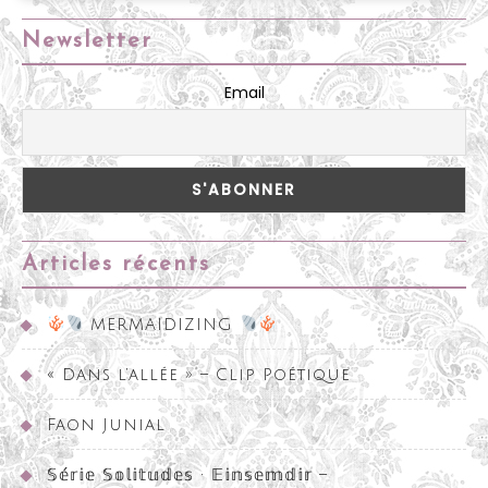
vitrines
•
Newsletter
Triptyque
Terre
Email
๑
Air
๑
Mer
๑
Articles récents
MERMAIDIZING
« Dans l’allée » – Clip Poétique
Faon Junial
𝕊𝕖́𝕣𝕚𝕖 𝕊𝕠𝕝𝕚𝕥𝕦𝕕𝕖𝕤 • 𝔼𝕚𝕟𝕤𝕖𝕞𝕕𝕚𝕣 –