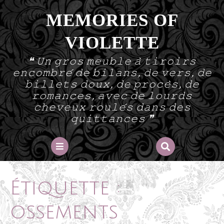
Skip
MEMORIES OF
to
content
VIOLETTE
❝ 𝚄𝚗 𝚐𝚛𝚘𝚜 𝚖𝚎𝚞𝚋𝚕𝚎 𝚊̀ 𝚝𝚒𝚛𝚘𝚒𝚛𝚜
𝚎𝚗𝚌𝚘𝚖𝚋𝚛𝚎́ 𝚍𝚎 𝚋𝚒𝚕𝚊𝚗𝚜, 𝚍𝚎 𝚟𝚎𝚛𝚜, 𝚍𝚎
𝚋𝚒𝚕𝚕𝚎𝚝𝚜 𝚍𝚘𝚞𝚡, 𝚍𝚎 𝚙𝚛𝚘𝚌𝚎̀𝚜, 𝚍𝚎
𝚛𝚘𝚖𝚊𝚗𝚌𝚎𝚜, 𝚊𝚟𝚎𝚌 𝚍𝚎 𝚕𝚘𝚞𝚛𝚍𝚜
𝚌𝚑𝚎𝚟𝚎𝚞𝚡 𝚛𝚘𝚞𝚕𝚎́𝚜 𝚍𝚊𝚗𝚜 𝚍𝚎𝚜
𝚚𝚞𝚒𝚝𝚝𝚊𝚗𝚌𝚎𝚜 ❞
Open
Button
Étiquette :
ossements