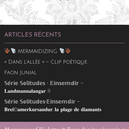
ARTICLES RÉCENTS
MERMAIDIZING
« Dans l’allée » – Clip Poétique
Faon Junial
𝕊𝕖́𝕣𝕚𝕖 𝕊𝕠𝕝𝕚𝕥𝕦𝕕𝕖𝕤 • 𝔼𝕚𝕟𝕤𝕖𝕞𝕕𝕚𝕣 –
𝐋𝐚𝐧𝐝𝐦𝐚𝐧𝐧𝐚𝐥𝐚𝐮𝐠𝐚𝐫 II
𝕊𝕖́𝕣𝕚𝕖 𝕊𝕠𝕝𝕚𝕥𝕦𝕕𝕖𝕤•𝔼𝕚𝕟𝕤𝕖𝕞𝕕𝕚𝕣 –
𝐁𝐫𝐞𝐢ð𝐚𝐦𝐞𝐫𝐤𝐮𝐫𝐬𝐚𝐧𝐝𝐮𝐫, 𝐥𝐚 𝐩𝐥𝐚𝐠𝐞 𝐝𝐞 𝐝𝐢𝐚𝐦𝐚𝐧𝐭𝐬