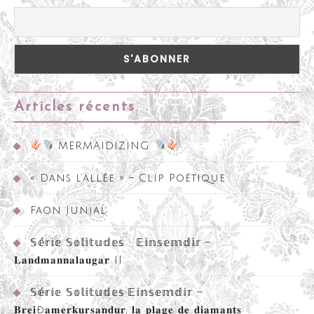
Articles récents
MERMAIDIZING
« Dans l’allée » – Clip Poétique
Faon Junial
𝕊𝕖́𝕣𝕚𝕖 𝕊𝕠𝕝𝕚𝕥𝕦𝕕𝕖𝕤 • 𝔼𝕚𝕟𝕤𝕖𝕞𝕕𝕚𝕣 –
𝐋𝐚𝐧𝐝𝐦𝐚𝐧𝐧𝐚𝐥𝐚𝐮𝐠𝐚𝐫 II
𝕊𝕖́𝕣𝕚𝕖 𝕊𝕠𝕝𝕚𝕥𝕦𝕕𝕖𝕤•𝔼𝕚𝕟𝕤𝕖𝕞𝕕𝕚𝕣 –
𝐁𝐫𝐞𝐢ð𝐚𝐦𝐞𝐫𝐤𝐮𝐫𝐬𝐚𝐧𝐝𝐮𝐫, 𝐥𝐚 𝐩𝐥𝐚𝐠𝐞 𝐝𝐞 𝐝𝐢𝐚𝐦𝐚𝐧𝐭𝐬