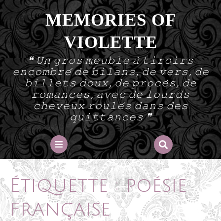
Skip
MEMORIES OF
to
content
VIOLETTE
❝ 𝚄𝚗 𝚐𝚛𝚘𝚜 𝚖𝚎𝚞𝚋𝚕𝚎 𝚊̀ 𝚝𝚒𝚛𝚘𝚒𝚛𝚜
𝚎𝚗𝚌𝚘𝚖𝚋𝚛𝚎́ 𝚍𝚎 𝚋𝚒𝚕𝚊𝚗𝚜, 𝚍𝚎 𝚟𝚎𝚛𝚜, 𝚍𝚎
𝚋𝚒𝚕𝚕𝚎𝚝𝚜 𝚍𝚘𝚞𝚡, 𝚍𝚎 𝚙𝚛𝚘𝚌𝚎̀𝚜, 𝚍𝚎
𝚛𝚘𝚖𝚊𝚗𝚌𝚎𝚜, 𝚊𝚟𝚎𝚌 𝚍𝚎 𝚕𝚘𝚞𝚛𝚍𝚜
𝚌𝚑𝚎𝚟𝚎𝚞𝚡 𝚛𝚘𝚞𝚕𝚎́𝚜 𝚍𝚊𝚗𝚜 𝚍𝚎𝚜
𝚚𝚞𝚒𝚝𝚝𝚊𝚗𝚌𝚎𝚜 ❞
Open
Button
Étiquette :
poésie
française