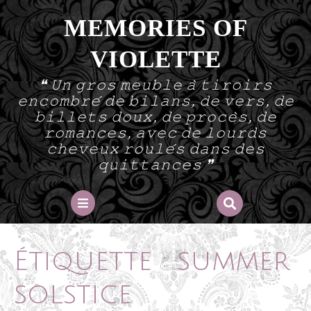
Skip
MEMORIES OF
to
content
VIOLETTE
❝ 𝚄𝚗 𝚐𝚛𝚘𝚜 𝚖𝚎𝚞𝚋𝚕𝚎 𝚊̀ 𝚝𝚒𝚛𝚘𝚒𝚛𝚜
𝚎𝚗𝚌𝚘𝚖𝚋𝚛𝚎́ 𝚍𝚎 𝚋𝚒𝚕𝚊𝚗𝚜, 𝚍𝚎 𝚟𝚎𝚛𝚜, 𝚍𝚎
𝚋𝚒𝚕𝚕𝚎𝚝𝚜 𝚍𝚘𝚞𝚡, 𝚍𝚎 𝚙𝚛𝚘𝚌𝚎̀𝚜, 𝚍𝚎
𝚛𝚘𝚖𝚊𝚗𝚌𝚎𝚜, 𝚊𝚟𝚎𝚌 𝚍𝚎 𝚕𝚘𝚞𝚛𝚍𝚜
𝚌𝚑𝚎𝚟𝚎𝚞𝚡 𝚛𝚘𝚞𝚕𝚎́𝚜 𝚍𝚊𝚗𝚜 𝚍𝚎𝚜
𝚚𝚞𝚒𝚝𝚝𝚊𝚗𝚌𝚎𝚜 ❞
Open
Button
Étiquette :
summer
solstice