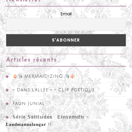
Email
Articles récents
MERMAIDIZING
« Dans l’allée » – Clip Poétique
Faon Junial
𝕊𝕖́𝕣𝕚𝕖 𝕊𝕠𝕝𝕚𝕥𝕦𝕕𝕖𝕤 • 𝔼𝕚𝕟𝕤𝕖𝕞𝕕𝕚𝕣 –
𝐋𝐚𝐧𝐝𝐦𝐚𝐧𝐧𝐚𝐥𝐚𝐮𝐠𝐚𝐫 II