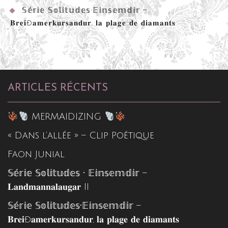
𝕊𝕖́𝕣𝕚𝕖 𝕊𝕠𝕝𝕚𝕥𝕦𝕕𝕖𝕤•𝔼𝕚𝕟𝕤𝕖𝕞𝕕𝕚𝕣 –
𝐁𝐫𝐞𝐢ð𝐚𝐦𝐞𝐫𝐤𝐮𝐫𝐬𝐚𝐧𝐝𝐮𝐫, 𝐥𝐚 𝐩𝐥𝐚𝐠𝐞 𝐝𝐞 𝐝𝐢𝐚𝐦𝐚𝐧𝐭𝐬
ARTICLES RÉCENTS
MERMAIDIZING
« Dans l’allée » – Clip Poétique
Faon Junial
𝕊𝕖́𝕣𝕚𝕖 𝕊𝕠𝕝𝕚𝕥𝕦𝕕𝕖𝕤 • 𝔼𝕚𝕟𝕤𝕖𝕞𝕕𝕚𝕣 –
𝐋𝐚𝐧𝐝𝐦𝐚𝐧𝐧𝐚𝐥𝐚𝐮𝐠𝐚𝐫 II
𝕊𝕖́𝕣𝕚𝕖 𝕊𝕠𝕝𝕚𝕥𝕦𝕕𝕖𝕤•𝔼𝕚𝕟𝕤𝕖𝕞𝕕𝕚𝕣 –
𝐁𝐫𝐞𝐢ð𝐚𝐦𝐞𝐫𝐤𝐮𝐫𝐬𝐚𝐧𝐝𝐮𝐫, 𝐥𝐚 𝐩𝐥𝐚𝐠𝐞 𝐝𝐞 𝐝𝐢𝐚𝐦𝐚𝐧𝐭𝐬