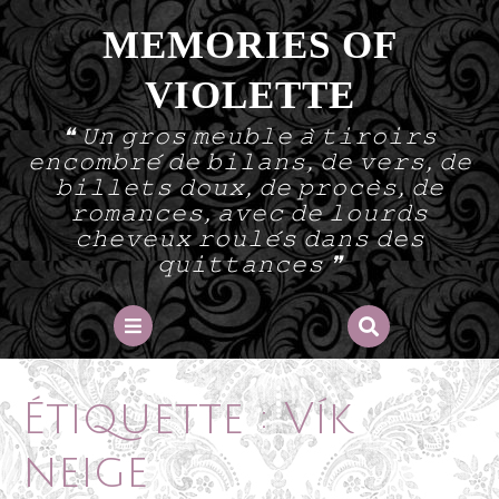
Skip
MEMORIES OF
to
content
VIOLETTE
❝ 𝚄𝚗 𝚐𝚛𝚘𝚜 𝚖𝚎𝚞𝚋𝚕𝚎 𝚊̀ 𝚝𝚒𝚛𝚘𝚒𝚛𝚜
𝚎𝚗𝚌𝚘𝚖𝚋𝚛𝚎́ 𝚍𝚎 𝚋𝚒𝚕𝚊𝚗𝚜, 𝚍𝚎 𝚟𝚎𝚛𝚜, 𝚍𝚎
𝚋𝚒𝚕𝚕𝚎𝚝𝚜 𝚍𝚘𝚞𝚡, 𝚍𝚎 𝚙𝚛𝚘𝚌𝚎̀𝚜, 𝚍𝚎
𝚛𝚘𝚖𝚊𝚗𝚌𝚎𝚜, 𝚊𝚟𝚎𝚌 𝚍𝚎 𝚕𝚘𝚞𝚛𝚍𝚜
𝚌𝚑𝚎𝚟𝚎𝚞𝚡 𝚛𝚘𝚞𝚕𝚎́𝚜 𝚍𝚊𝚗𝚜 𝚍𝚎𝚜
𝚚𝚞𝚒𝚝𝚝𝚊𝚗𝚌𝚎𝚜 ❞
Open
Button
Étiquette :
Vík
neige