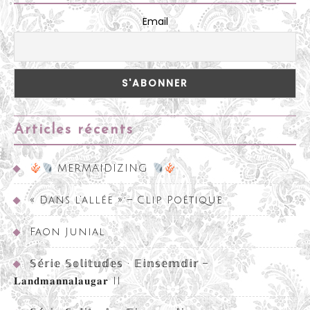
Email
Articles récents
MERMAIDIZING
« Dans l’allée » – Clip Poétique
Faon Junial
𝕊𝕖́𝕣𝕚𝕖 𝕊𝕠𝕝𝕚𝕥𝕦𝕕𝕖𝕤 • 𝔼𝕚𝕟𝕤𝕖𝕞𝕕𝕚𝕣 –
𝐋𝐚𝐧𝐝𝐦𝐚𝐧𝐧𝐚𝐥𝐚𝐮𝐠𝐚𝐫 II