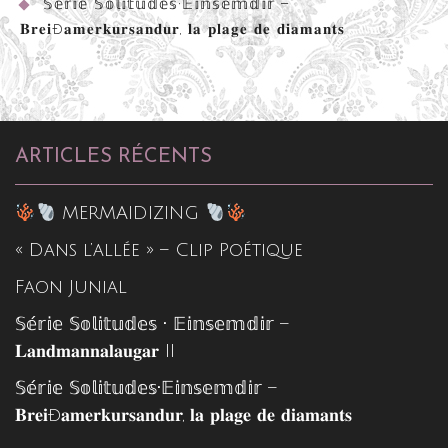
𝕊𝕖́𝕣𝕚𝕖 𝕊𝕠𝕝𝕚𝕥𝕦𝕕𝕖𝕤•𝔼𝕚𝕟𝕤𝕖𝕞𝕕𝕚𝕣 –
𝐁𝐫𝐞𝐢ð𝐚𝐦𝐞𝐫𝐤𝐮𝐫𝐬𝐚𝐧𝐝𝐮𝐫, 𝐥𝐚 𝐩𝐥𝐚𝐠𝐞 𝐝𝐞 𝐝𝐢𝐚𝐦𝐚𝐧𝐭𝐬
ARTICLES RÉCENTS
MERMAIDIZING
« Dans l’allée » – Clip Poétique
Faon Junial
𝕊𝕖́𝕣𝕚𝕖 𝕊𝕠𝕝𝕚𝕥𝕦𝕕𝕖𝕤 • 𝔼𝕚𝕟𝕤𝕖𝕞𝕕𝕚𝕣 –
𝐋𝐚𝐧𝐝𝐦𝐚𝐧𝐧𝐚𝐥𝐚𝐮𝐠𝐚𝐫 II
𝕊𝕖́𝕣𝕚𝕖 𝕊𝕠𝕝𝕚𝕥𝕦𝕕𝕖𝕤•𝔼𝕚𝕟𝕤𝕖𝕞𝕕𝕚𝕣 –
𝐁𝐫𝐞𝐢ð𝐚𝐦𝐞𝐫𝐤𝐮𝐫𝐬𝐚𝐧𝐝𝐮𝐫, 𝐥𝐚 𝐩𝐥𝐚𝐠𝐞 𝐝𝐞 𝐝𝐢𝐚𝐦𝐚𝐧𝐭𝐬