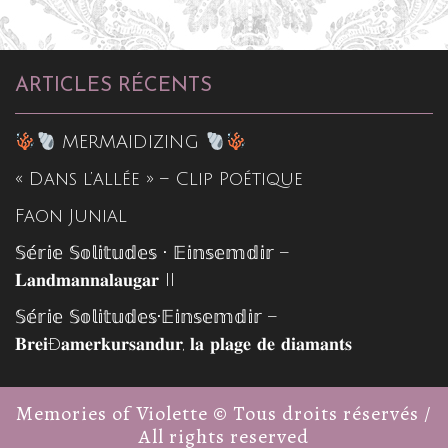
ARTICLES RÉCENTS
MERMAIDIZING
« Dans l’allée » – Clip Poétique
Faon Junial
𝕊𝕖́𝕣𝕚𝕖 𝕊𝕠𝕝𝕚𝕥𝕦𝕕𝕖𝕤 • 𝔼𝕚𝕟𝕤𝕖𝕞𝕕𝕚𝕣 –
𝐋𝐚𝐧𝐝𝐦𝐚𝐧𝐧𝐚𝐥𝐚𝐮𝐠𝐚𝐫 II
𝕊𝕖́𝕣𝕚𝕖 𝕊𝕠𝕝𝕚𝕥𝕦𝕕𝕖𝕤•𝔼𝕚𝕟𝕤𝕖𝕞𝕕𝕚𝕣 –
𝐁𝐫𝐞𝐢ð𝐚𝐦𝐞𝐫𝐤𝐮𝐫𝐬𝐚𝐧𝐝𝐮𝐫, 𝐥𝐚 𝐩𝐥𝐚𝐠𝐞 𝐝𝐞 𝐝𝐢𝐚𝐦𝐚𝐧𝐭𝐬
Memories of Violette © Tous droits réservés /
All rights reserved