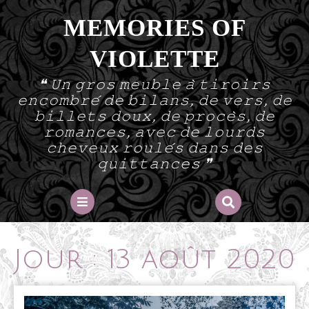
Skip
MEMORIES OF
to
content
VIOLETTE
❝ 𝚄𝚗 𝚐𝚛𝚘𝚜 𝚖𝚎𝚞𝚋𝚕𝚎 𝚊̀ 𝚝𝚒𝚛𝚘𝚒𝚛𝚜
𝚎𝚗𝚌𝚘𝚖𝚋𝚛𝚎́ 𝚍𝚎 𝚋𝚒𝚕𝚊𝚗𝚜, 𝚍𝚎 𝚟𝚎𝚛𝚜, 𝚍𝚎
𝚋𝚒𝚕𝚕𝚎𝚝𝚜 𝚍𝚘𝚞𝚡, 𝚍𝚎 𝚙𝚛𝚘𝚌𝚎̀𝚜, 𝚍𝚎
𝚛𝚘𝚖𝚊𝚗𝚌𝚎𝚜, 𝚊𝚟𝚎𝚌 𝚍𝚎 𝚕𝚘𝚞𝚛𝚍𝚜
𝚌𝚑𝚎𝚟𝚎𝚞𝚡 𝚛𝚘𝚞𝚕𝚎́𝚜 𝚍𝚊𝚗𝚜 𝚍𝚎𝚜
𝚚𝚞𝚒𝚝𝚝𝚊𝚗𝚌𝚎𝚜 ❞
Open
Button
Jour :
13 août 2020