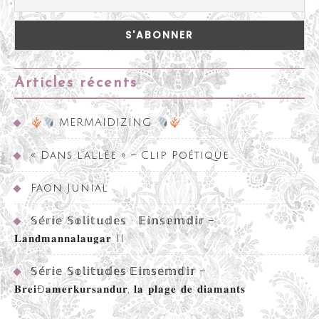
Articles récents
MERMAIDIZING
« Dans l’allée » – Clip Poétique
Faon Junial
𝕊𝕖́𝕣𝕚𝕖 𝕊𝕠𝕝𝕚𝕥𝕦𝕕𝕖𝕤 • 𝔼𝕚𝕟𝕤𝕖𝕞𝕕𝕚𝕣 –
𝐋𝐚𝐧𝐝𝐦𝐚𝐧𝐧𝐚𝐥𝐚𝐮𝐠𝐚𝐫 II
𝕊𝕖́𝕣𝕚𝕖 𝕊𝕠𝕝𝕚𝕥𝕦𝕕𝕖𝕤•𝔼𝕚𝕟𝕤𝕖𝕞𝕕𝕚𝕣 –
𝐁𝐫𝐞𝐢ð𝐚𝐦𝐞𝐫𝐤𝐮𝐫𝐬𝐚𝐧𝐝𝐮𝐫, 𝐥𝐚 𝐩𝐥𝐚𝐠𝐞 𝐝𝐞 𝐝𝐢𝐚𝐦𝐚𝐧𝐭𝐬