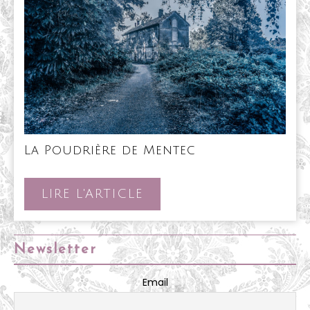
La
La Poudrière de Mentec
Poudrière
de
Mentec
LIRE
LIRE L'ARTICLE
L'ARTICLE
Newsletter
Email