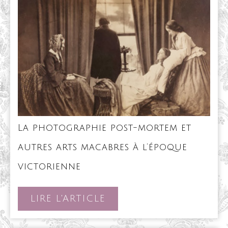
La photographie post-mortem et
autres arts macabres à l’époque
La
victorienne
photographie
post-
mortem
LIRE
LIRE L'ARTICLE
et
L'ARTICLE
autres
arts