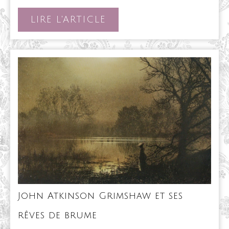
une
créature
LIRE
LIRE L'ARTICLE
par-
L'ARTICLE
delà
le
temps
John Atkinson Grimshaw et ses
John
rêves de brume
Atkinson