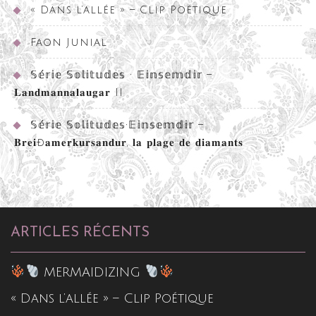
« Dans l’allée » – Clip Poétique
Faon Junial
𝕊𝕖́𝕣𝕚𝕖 𝕊𝕠𝕝𝕚𝕥𝕦𝕕𝕖𝕤 • 𝔼𝕚𝕟𝕤𝕖𝕞𝕕𝕚𝕣 –
𝐋𝐚𝐧𝐝𝐦𝐚𝐧𝐧𝐚𝐥𝐚𝐮𝐠𝐚𝐫 II
𝕊𝕖́𝕣𝕚𝕖 𝕊𝕠𝕝𝕚𝕥𝕦𝕕𝕖𝕤•𝔼𝕚𝕟𝕤𝕖𝕞𝕕𝕚𝕣 –
𝐁𝐫𝐞𝐢ð𝐚𝐦𝐞𝐫𝐤𝐮𝐫𝐬𝐚𝐧𝐝𝐮𝐫, 𝐥𝐚 𝐩𝐥𝐚𝐠𝐞 𝐝𝐞 𝐝𝐢𝐚𝐦𝐚𝐧𝐭𝐬
ARTICLES RÉCENTS
MERMAIDIZING
« Dans l’allée » – Clip Poétique