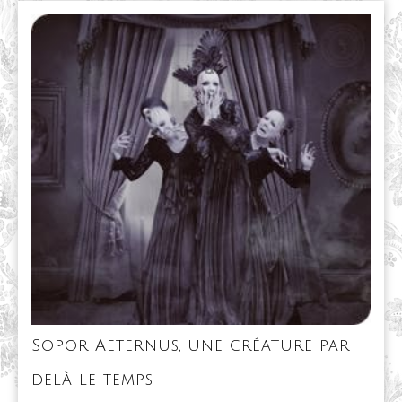
macabres
à
l’époque
victorienne
Sopor Aeternus, une créature par-
Sopor
delà le temps
Aeternus,