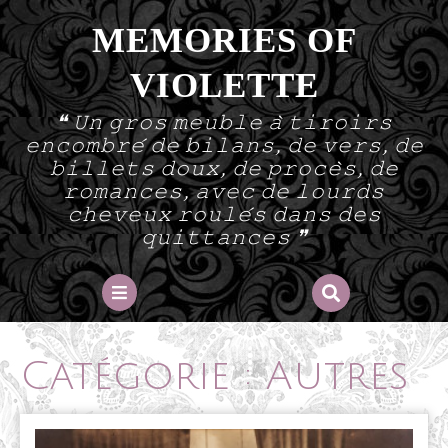
Skip
MEMORIES OF
to
content
VIOLETTE
❝ 𝚄𝚗 𝚐𝚛𝚘𝚜 𝚖𝚎𝚞𝚋𝚕𝚎 𝚊̀ 𝚝𝚒𝚛𝚘𝚒𝚛𝚜
𝚎𝚗𝚌𝚘𝚖𝚋𝚛𝚎́ 𝚍𝚎 𝚋𝚒𝚕𝚊𝚗𝚜, 𝚍𝚎 𝚟𝚎𝚛𝚜, 𝚍𝚎
𝚋𝚒𝚕𝚕𝚎𝚝𝚜 𝚍𝚘𝚞𝚡, 𝚍𝚎 𝚙𝚛𝚘𝚌𝚎̀𝚜, 𝚍𝚎
𝚛𝚘𝚖𝚊𝚗𝚌𝚎𝚜, 𝚊𝚟𝚎𝚌 𝚍𝚎 𝚕𝚘𝚞𝚛𝚍𝚜
𝚌𝚑𝚎𝚟𝚎𝚞𝚡 𝚛𝚘𝚞𝚕𝚎́𝚜 𝚍𝚊𝚗𝚜 𝚍𝚎𝚜
𝚚𝚞𝚒𝚝𝚝𝚊𝚗𝚌𝚎𝚜 ❞
Open
Button
Catégorie :
Autres