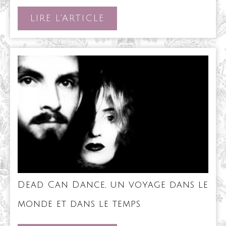
Grimshaw
et
LIRE
LIRE L'ARTICLE
ses
L'ARTICLE
rêves
de
brume
Dead Can Dance, un voyage dans le
Dead
monde et dans le temps
Can
Dance,