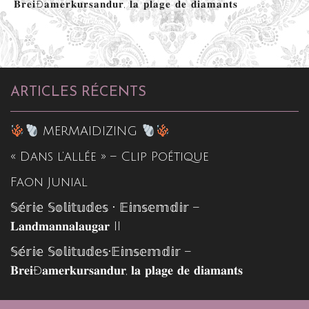
𝐁𝐫𝐞𝐢ð𝐚𝐦𝐞𝐫𝐤𝐮𝐫𝐬𝐚𝐧𝐝𝐮𝐫, 𝐥𝐚 𝐩𝐥𝐚𝐠𝐞 𝐝𝐞 𝐝𝐢𝐚𝐦𝐚𝐧𝐭𝐬
ARTICLES RÉCENTS
MERMAIDIZING
« Dans l’allée » – Clip Poétique
Faon Junial
𝕊𝕖́𝕣𝕚𝕖 𝕊𝕠𝕝𝕚𝕥𝕦𝕕𝕖𝕤 • 𝔼𝕚𝕟𝕤𝕖𝕞𝕕𝕚𝕣 –
𝐋𝐚𝐧𝐝𝐦𝐚𝐧𝐧𝐚𝐥𝐚𝐮𝐠𝐚𝐫 II
𝕊𝕖́𝕣𝕚𝕖 𝕊𝕠𝕝𝕚𝕥𝕦𝕕𝕖𝕤•𝔼𝕚𝕟𝕤𝕖𝕞𝕕𝕚𝕣 –
𝐁𝐫𝐞𝐢ð𝐚𝐦𝐞𝐫𝐤𝐮𝐫𝐬𝐚𝐧𝐝𝐮𝐫, 𝐥𝐚 𝐩𝐥𝐚𝐠𝐞 𝐝𝐞 𝐝𝐢𝐚𝐦𝐚𝐧𝐭𝐬