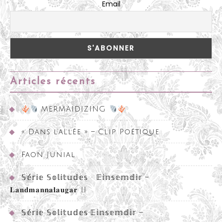
Email
Articles récents
MERMAIDIZING
« Dans l’allée » – Clip Poétique
Faon Junial
𝕊𝕖́𝕣𝕚𝕖 𝕊𝕠𝕝𝕚𝕥𝕦𝕕𝕖𝕤 • 𝔼𝕚𝕟𝕤𝕖𝕞𝕕𝕚𝕣 –
𝐋𝐚𝐧𝐝𝐦𝐚𝐧𝐧𝐚𝐥𝐚𝐮𝐠𝐚𝐫 II
𝕊𝕖́𝕣𝕚𝕖 𝕊𝕠𝕝𝕚𝕥𝕦𝕕𝕖𝕤•𝔼𝕚𝕟𝕤𝕖𝕞𝕕𝕚𝕣 –