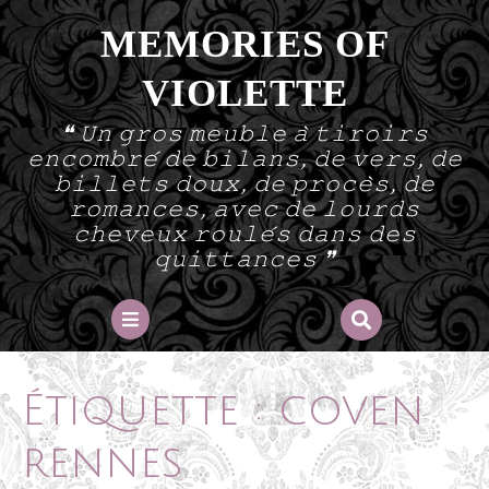
Skip
MEMORIES OF
to
content
VIOLETTE
❝ 𝚄𝚗 𝚐𝚛𝚘𝚜 𝚖𝚎𝚞𝚋𝚕𝚎 𝚊̀ 𝚝𝚒𝚛𝚘𝚒𝚛𝚜
𝚎𝚗𝚌𝚘𝚖𝚋𝚛𝚎́ 𝚍𝚎 𝚋𝚒𝚕𝚊𝚗𝚜, 𝚍𝚎 𝚟𝚎𝚛𝚜, 𝚍𝚎
𝚋𝚒𝚕𝚕𝚎𝚝𝚜 𝚍𝚘𝚞𝚡, 𝚍𝚎 𝚙𝚛𝚘𝚌𝚎̀𝚜, 𝚍𝚎
𝚛𝚘𝚖𝚊𝚗𝚌𝚎𝚜, 𝚊𝚟𝚎𝚌 𝚍𝚎 𝚕𝚘𝚞𝚛𝚍𝚜
𝚌𝚑𝚎𝚟𝚎𝚞𝚡 𝚛𝚘𝚞𝚕𝚎́𝚜 𝚍𝚊𝚗𝚜 𝚍𝚎𝚜
𝚚𝚞𝚒𝚝𝚝𝚊𝚗𝚌𝚎𝚜 ❞
Open
Button
Étiquette :
coven
rennes