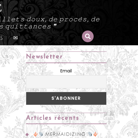
E
𝚕𝚕𝚎𝚝𝚜 𝚍𝚘𝚞𝚡, 𝚍𝚎 𝚙𝚛𝚘𝚌𝚎̀𝚜, 𝚍𝚎
𝚜 𝚚𝚞𝚒𝚝𝚝𝚊𝚗𝚌𝚎𝚜 ❞
s
✉
Newsletter
Email
Articles récents
MERMAIDIZING