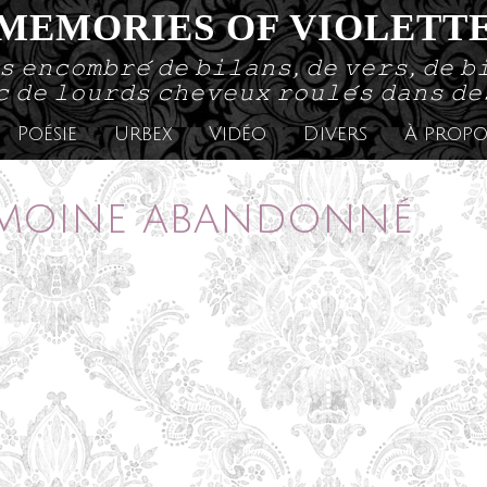
MEMORIES OF VIOLETT
𝚜 𝚎𝚗𝚌𝚘𝚖𝚋𝚛𝚎́ 𝚍𝚎 𝚋𝚒𝚕𝚊𝚗𝚜, 𝚍𝚎 𝚟𝚎𝚛𝚜, 𝚍𝚎 𝚋
 𝚍𝚎 𝚕𝚘𝚞𝚛𝚍𝚜 𝚌𝚑𝚎𝚟𝚎𝚞𝚡 𝚛𝚘𝚞𝚕𝚎́𝚜 𝚍𝚊𝚗𝚜 𝚍
Poésie
Urbex
Vidéo
Divers
À propo
imoine abandonné