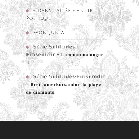
« Dans l’allée » – Clip
Poétique
Faon Junial
𝕊𝕖́𝕣𝕚𝕖 𝕊𝕠𝕝𝕚𝕥𝕦𝕕𝕖𝕤 •
𝔼𝕚𝕟𝕤𝕖𝕞𝕕𝕚𝕣 – 𝐋𝐚𝐧𝐝𝐦𝐚𝐧𝐧𝐚𝐥𝐚𝐮𝐠𝐚𝐫
II
𝕊𝕖́𝕣𝕚𝕖 𝕊𝕠𝕝𝕚𝕥𝕦𝕕𝕖𝕤•𝔼𝕚𝕟𝕤𝕖𝕞𝕕𝕚𝕣
– 𝐁𝐫𝐞𝐢ð𝐚𝐦𝐞𝐫𝐤𝐮𝐫𝐬𝐚𝐧𝐝𝐮𝐫, 𝐥𝐚 𝐩𝐥𝐚𝐠𝐞
𝐝𝐞 𝐝𝐢𝐚𝐦𝐚𝐧𝐭𝐬