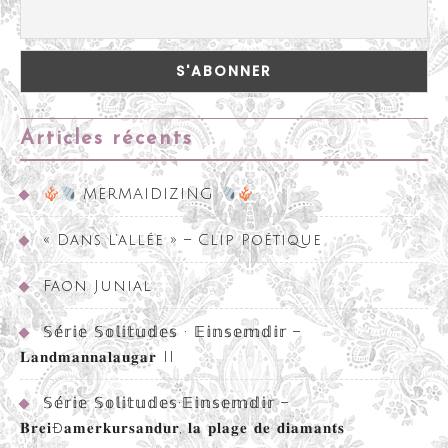
Articles récents
MERMAIDIZING
« Dans l’allée » – Clip Poétique
Faon Junial
𝕊𝕖́𝕣𝕚𝕖 𝕊𝕠𝕝𝕚𝕥𝕦𝕕𝕖𝕤 • 𝔼𝕚𝕟𝕤𝕖𝕞𝕕𝕚𝕣 –
𝐋𝐚𝐧𝐝𝐦𝐚𝐧𝐧𝐚𝐥𝐚𝐮𝐠𝐚𝐫 II
𝕊𝕖́𝕣𝕚𝕖 𝕊𝕠𝕝𝕚𝕥𝕦𝕕𝕖𝕤•𝔼𝕚𝕟𝕤𝕖𝕞𝕕𝕚𝕣 –
𝐁𝐫𝐞𝐢ð𝐚𝐦𝐞𝐫𝐤𝐮𝐫𝐬𝐚𝐧𝐝𝐮𝐫, 𝐥𝐚 𝐩𝐥𝐚𝐠𝐞 𝐝𝐞 𝐝𝐢𝐚𝐦𝐚𝐧𝐭𝐬