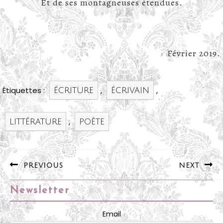
Et de ses montagneuses étendues.
Février 2019.
Étiquettes :
écriture
,
écrivain
,
littérature
,
poète
Navigation
PREVIOUS
NEXT
de
Previous
Next
l’article
Newsletter
post:
post:
Email