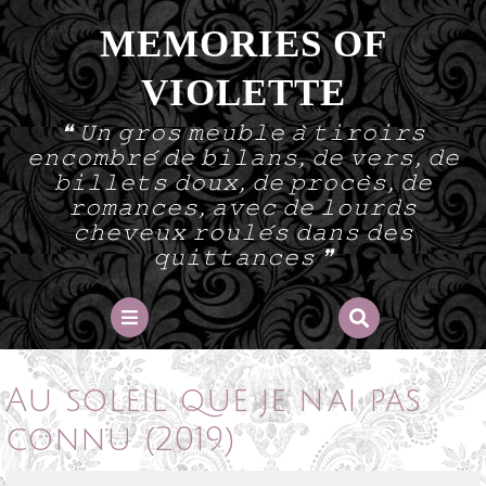
Skip
MEMORIES OF
to
content
VIOLETTE
❝ 𝚄𝚗 𝚐𝚛𝚘𝚜 𝚖𝚎𝚞𝚋𝚕𝚎 𝚊̀ 𝚝𝚒𝚛𝚘𝚒𝚛𝚜
𝚎𝚗𝚌𝚘𝚖𝚋𝚛𝚎́ 𝚍𝚎 𝚋𝚒𝚕𝚊𝚗𝚜, 𝚍𝚎 𝚟𝚎𝚛𝚜, 𝚍𝚎
𝚋𝚒𝚕𝚕𝚎𝚝𝚜 𝚍𝚘𝚞𝚡, 𝚍𝚎 𝚙𝚛𝚘𝚌𝚎̀𝚜, 𝚍𝚎
𝚛𝚘𝚖𝚊𝚗𝚌𝚎𝚜, 𝚊𝚟𝚎𝚌 𝚍𝚎 𝚕𝚘𝚞𝚛𝚍𝚜
𝚌𝚑𝚎𝚟𝚎𝚞𝚡 𝚛𝚘𝚞𝚕𝚎́𝚜 𝚍𝚊𝚗𝚜 𝚍𝚎𝚜
𝚚𝚞𝚒𝚝𝚝𝚊𝚗𝚌𝚎𝚜 ❞
Open
Button
Au soleil que je n’ai pas
connu (2019)