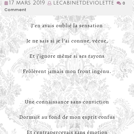
17
lecab
17 mars 2019
lecabinetdeviolette
0
Comment
mars
2019
J’en avais oublié la sensation
Je ne sais si je l’ai connue, vécue,
Et j’ignore même si ses rayons
Frôlèrent jamais mon front ingénu.
Une connaissance sans conviction
Dormait au fond de mon esprit confus
Et j’entrapercevais sans émotion