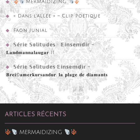
MERMAIDIZING
« Dans l’allée » – Clip Poétique
Faon Junial
𝕊𝕖́𝕣𝕚𝕖 𝕊𝕠𝕝𝕚𝕥𝕦𝕕𝕖𝕤 • 𝔼𝕚𝕟𝕤𝕖𝕞𝕕𝕚𝕣 –
𝐋𝐚𝐧𝐝𝐦𝐚𝐧𝐧𝐚𝐥𝐚𝐮𝐠𝐚𝐫 II
𝕊𝕖́𝕣𝕚𝕖 𝕊𝕠𝕝𝕚𝕥𝕦𝕕𝕖𝕤•𝔼𝕚𝕟𝕤𝕖𝕞𝕕𝕚𝕣 –
𝐁𝐫𝐞𝐢ð𝐚𝐦𝐞𝐫𝐤𝐮𝐫𝐬𝐚𝐧𝐝𝐮𝐫, 𝐥𝐚 𝐩𝐥𝐚𝐠𝐞 𝐝𝐞 𝐝𝐢𝐚𝐦𝐚𝐧𝐭𝐬
ARTICLES RÉCENTS
MERMAIDIZING