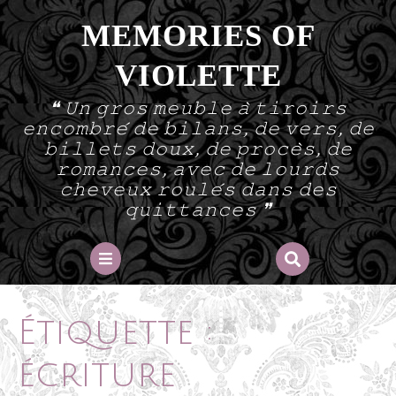
Skip
MEMORIES OF
to
content
VIOLETTE
❝ 𝚄𝚗 𝚐𝚛𝚘𝚜 𝚖𝚎𝚞𝚋𝚕𝚎 𝚊̀ 𝚝𝚒𝚛𝚘𝚒𝚛𝚜
𝚎𝚗𝚌𝚘𝚖𝚋𝚛𝚎́ 𝚍𝚎 𝚋𝚒𝚕𝚊𝚗𝚜, 𝚍𝚎 𝚟𝚎𝚛𝚜, 𝚍𝚎
𝚋𝚒𝚕𝚕𝚎𝚝𝚜 𝚍𝚘𝚞𝚡, 𝚍𝚎 𝚙𝚛𝚘𝚌𝚎̀𝚜, 𝚍𝚎
𝚛𝚘𝚖𝚊𝚗𝚌𝚎𝚜, 𝚊𝚟𝚎𝚌 𝚍𝚎 𝚕𝚘𝚞𝚛𝚍𝚜
𝚌𝚑𝚎𝚟𝚎𝚞𝚡 𝚛𝚘𝚞𝚕𝚎́𝚜 𝚍𝚊𝚗𝚜 𝚍𝚎𝚜
𝚚𝚞𝚒𝚝𝚝𝚊𝚗𝚌𝚎𝚜 ❞
Open
Button
Étiquette :
écriture