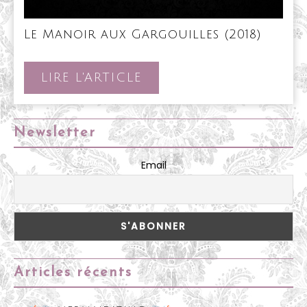
Le
Le Manoir aux Gargouilles (2018)
Manoi
aux
Gargo
LIRE
LIRE L'ARTICLE
(2018)
L'ARTICLE
Newsletter
Email
Articles récents