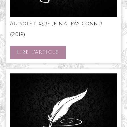
Au soleil que je n’ai pas connu
Au
(2019)
soleil
que
je
LIRE
LIRE L'ARTICLE
n’ai
L'ARTICLE
pas
connu
(2019)